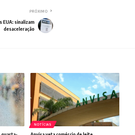
PRÓXIMO
s EUA: sinalizam
desaceleração
NOTÍCIAS
 quarta-
Anvisa veta comércio de leite