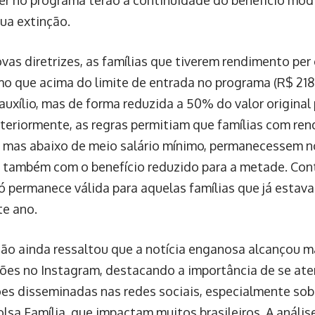
sua extinção.
vas diretrizes, as famílias que tiverem rendimento per
o que acima do limite de entrada no programa (R$ 218
auxílio, mas de forma reduzida a 50% do valor original
teriormente, as regras permitiam que famílias com ren
, mas abaixo de meio salário mínimo, permanecessem n
 também com o benefício reduzido para a metade. Cont
só permanece válida para aquelas famílias que já estav
te ano.
ação ainda ressaltou que a notícia enganosa alcançou m
ções no Instagram, destacando a importância de se ate
es disseminadas nas redes sociais, especialmente sob
lsa Família, que impactam muitos brasileiros. A análi