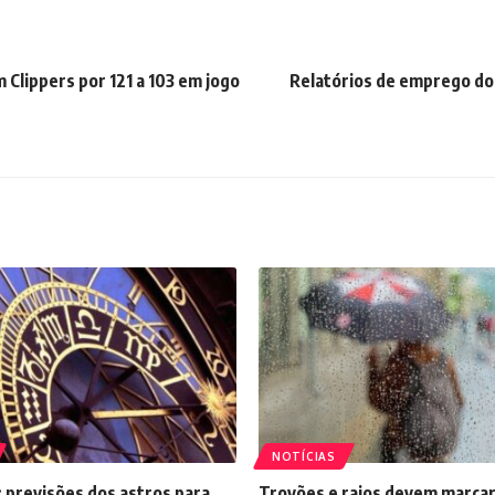
 Clippers por 121 a 103 em jogo
Relatórios de emprego do
NOTÍCIAS
 previsões dos astros para
Trovões e raios devem marcar