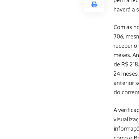
haverá a 
Com as no
706, mesm
receber o 
meses. An
de R$ 218
24 meses,
anterior 
do corren
A verific
visualiza
informaçõ
como o Bo