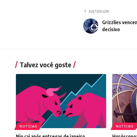
ANTERIOR
Grizzlies vencem
decisivo
Talvez você goste
NOTÍCIAS
NOTÍCIAS
Nio cai após entregas de janeiro
Horóscopo: