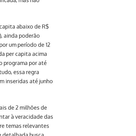
 capita abaixo de R$
), ainda poderão
 por um período de 12
da per capita acima
o programa por até
udo, essa regra
am inseridas até junho
ais de 2 milhões de
ntar à veracidade das
re temas relevantes
se detalhada busca