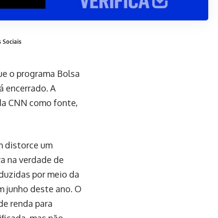
 Sociais
ue o programa Bolsa
rá encerrado. A
 da CNN como fonte,
m distorce um
va na verdade de
duzidas por meio da
m junho deste ano. O
de renda para
ficada, mas não