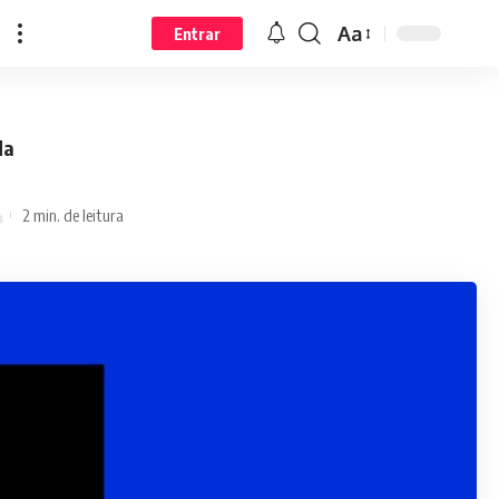
Aa
Entrar
da
2 min. de leitura