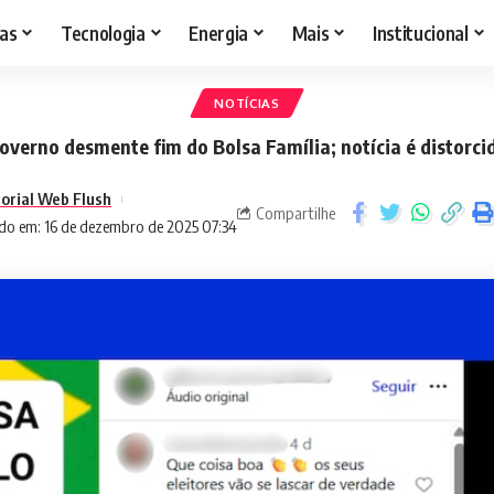
as
Tecnologia
Energia
Mais
Institucional
NOTÍCIAS
overno desmente fim do Bolsa Família; notícia é distorci
torial Web Flush
Compartilhe
do em: 16 de dezembro de 2025 07:34