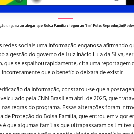
ção engana ao alegar que Bolsa Família chegou ao ‘fim’
Foto: Reprodução/Redes
as redes sociais uma informação enganosa afirmando q
ob a gestão do governo de Luiz Inácio Lula da Silva, se
o, que se espalhou rapidamente, cita uma reportagem
 incorretamente que o benefício deixará de existir.
rificação da informação, constatou-se que a postage
veiculado pela CNN Brasil em abril de 2025, que trata
nas regras do programa. Essas alterações foram intro
a de Proteção do Bolsa Família, que entrou em vigor e
e é que algumas famílias que ultrapassaram os limites 
r no programa terão a continuidade do benefício modi