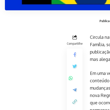
Publica
Circula n
Compartilhe
Família, s
publicaçã
mas alega
Em uma ve
conteúdo 
mudanças 
nova Regr
que ocorr
permanece