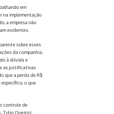
abalhando em
dar na implementação
do, a empresa não
am evidentes.
parente sobre esses
 ações da companhia.
ido à dúvida e
 as justificativas
do que a perda de R$
 específico, o que
o controle de
, Tulio Queiroz,