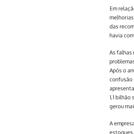
Em relaçã
melhorias
das recom
havia com
As falhas
problemas
Após o an
confusão e
apresenta
1,1 bilhão
gerou mai
A empresa
estoques.