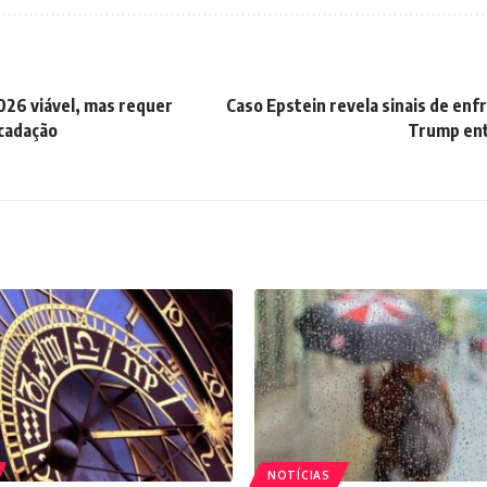
2026 viável, mas requer
Caso Epstein revela sinais de en
cadação
Trump ent
NOTÍCIAS