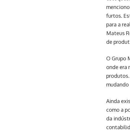
mencionou
furtos. E
para a re
Mateus Ro
de produto
O Grupo M
onde era 
produtos. 
mudando p
Ainda exi
como a po
da indúst
contabili