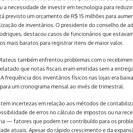
 a necessidade de investir em tecnologia para reduzir 
stá previsto um orçamento de R$ 15 milhões para aumen
alização de inventários. O presidente do conselho de ad
drigues, destacou casos de funcionários que estavam
s mais baratos para registrar itens de maior valor.
ateus também enfrentou problemas com o recebiment
relatado que notas fiscais eram emitidas sem a entreg
A frequência dos inventários físicos nas lojas era baix
ara um cronograma mensal ao invés de trimestral.
stem incertezas em relação aos métodos de contabiliz
ssibilidade de erros no cálculo de impostos ou na rec
ria — fatores que podem ter contribuído para os prob
dade atuais. Apesar do rápido crescimento e da expan