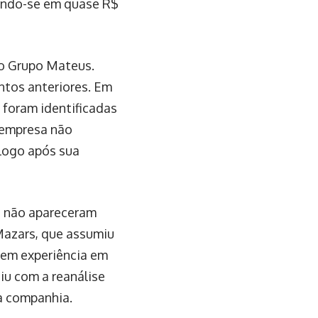
zindo-se em quase R$
 o Grupo Mateus.
ntos anteriores. Em
 foram identificadas
a empresa não
logo após sua
as não apareceram
 Mazars, que assumiu
tem experiência em
diu com a reanálise
a companhia.