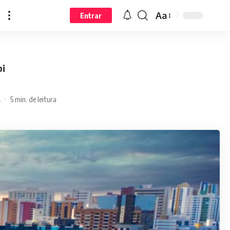
Aa
Entrar
bi
5 min. de leitura