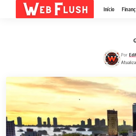
Início
Finanç
G
Por
Edi
Atualiza