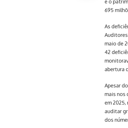
e o patri
695 milhõ
As defici
Auditores
maio de 2
42 defici
monitorav
abertura 
Apesar do
mais nos 
em 2025, 
auditar gr
dos númer