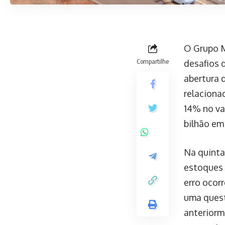
O Grupo M
Compartilhe
desafios 
abertura 
relaciona
14% no va
bilhão em
Na quinta-
estoques 
erro ocor
uma quest
anteriorm