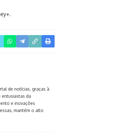
ney+.
al de notícias, graças à
e entusiastas da
mento e inovações
messas, mantém o alto