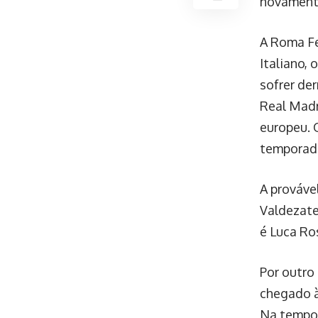
novamente
A Roma F
Italiano,
sofrer de
Real Madr
europeu. 
temporada
A prováve
Valdezate,
é Luca Ros
Por outro
chegado à
Na tempor