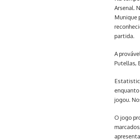
Arsenal. 
Munique p
reconheci
partida.
A provável
Putellas, 
Estatisti
enquanto 
jogou. No
O jogo pr
marcados,
apresenta