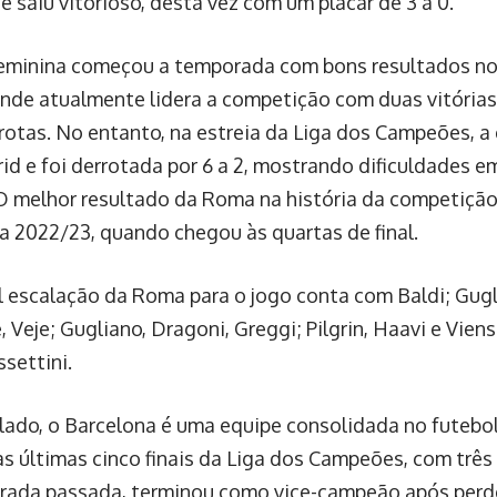
 saiu vitorioso, desta vez com um placar de 3 a 0.
eminina começou a temporada com bons resultados n
 onde atualmente lidera a competição com duas vitória
rrotas. No entanto, na estreia da Liga dos Campeões, a
id e foi derrotada por 6 a 2, mostrando dificuldades e
O melhor resultado da Roma na história da competição
 2022/23, quando chegou às quartas de final.
l escalação da Roma para o jogo conta com Baldi; Gugl
 Veje; Gugliano, Dragoni, Greggi; Pilgrin, Haavi e Vien
settini.
 lado, o Barcelona é uma equipe consolidada no futebo
s últimas cinco finais da Liga dos Campeões, com três 
ada passada, terminou como vice-campeão após perder