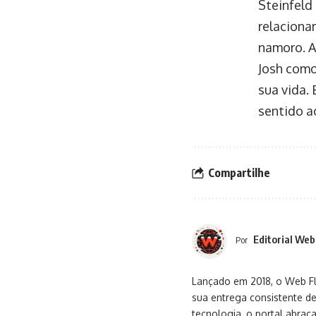
Steinfeld
relaciona
namoro. A
Josh como
sua vida.
sentido a
Compartilhe
Editorial Web
Por
Lançado em 2018, o Web Flu
sua entrega consistente de
tecnologia, o portal abra