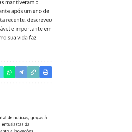
mas mantiveram o
mente após um ano de
ta recente, descreveu
tável e importante em
mo sua vida faz
al de notícias, graças à
e entusiastas da
mento e inovações