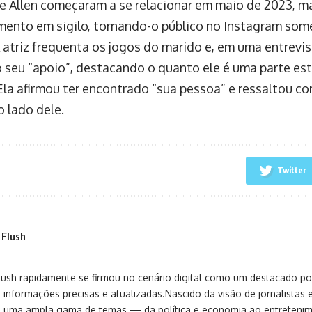
 e Allen começaram a se relacionar em maio de 2023, 
mento em sigilo, tornando-o público no Instagram so
 atriz frequenta os jogos do marido e, em uma entrevis
 seu “apoio”, destacando o quanto ele é uma parte es
 Ela afirmou ter encontrado “sua pessoa” e ressaltou co
o lado dele.
Twitter
 Flush
sh rapidamente se firmou no cenário digital como um destacado port
 informações precisas e atualizadas.Nascido da visão de jornalistas 
ça uma ampla gama de temas — da política e economia ao entreteni