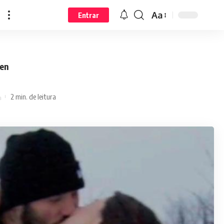
Aa
Entrar
len
2 min. de leitura