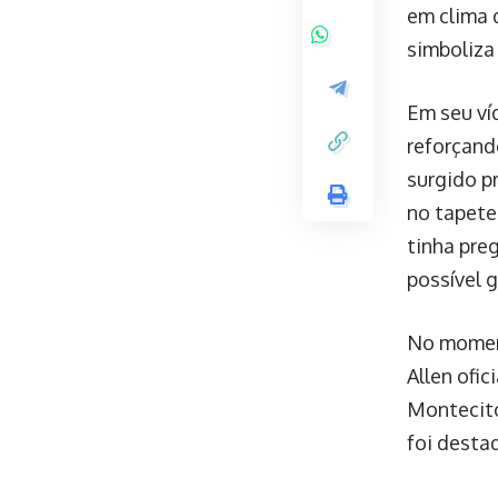
em clima 
simboliza
Em seu ví
reforçando
surgido p
no tapete
tinha pre
possível g
No moment
Allen ofi
Montecito
foi desta