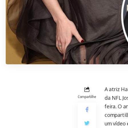
A atriz H
Compartilhe
da NFL Jo
feira. O 
compartil
um vídeo 