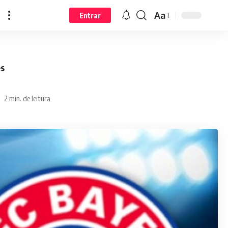
Aa
Entrar
es
2 min. de leitura