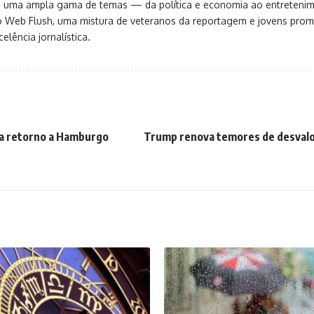
ça uma ampla gama de temas — da política e economia ao entreteni
o Web Flush, uma mistura de veteranos da reportagem e jovens pro
elência jornalística.
a retorno a Hamburgo
Trump renova temores de desvalo