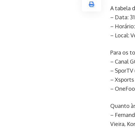
A tabela d
– Data: 31
– Horário:
– Local: 
Para os t
– Canal 
– SporTV 
– Xsports
– OneFoot
Quanto às
– Fernand
Vieira, Ko