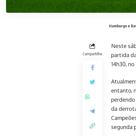
Hamburgo e Bay
Neste sáb
Compartilhe
partida d
14h30, no
Atualment
entanto, 
perdendo 
da derrot
Campeões 
segunda p