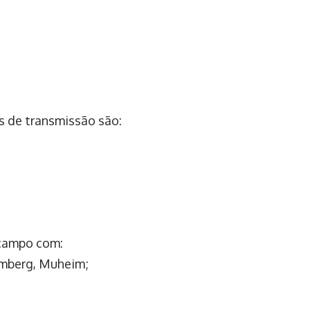
s de transmissão são:
 campo com:
emberg, Muheim;