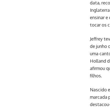
data, rec
Inglaterr
ensinar e
tocar os 
Jeffrey te
de junho d
uma canto
Holland d
afirmou q
filhos.
Nascido e
marcada p
destacou-