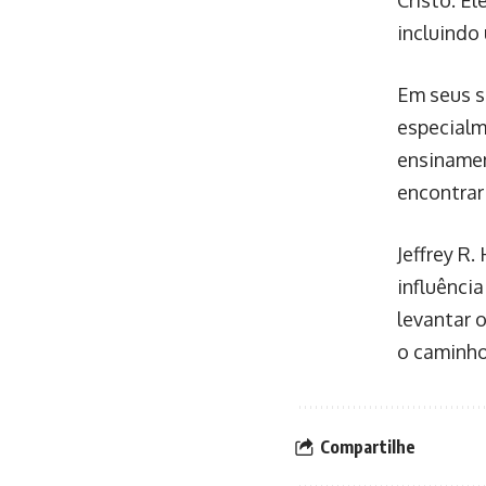
Cristo. El
incluindo
Em seus s
especialm
ensinamen
encontrar 
Jeffrey R.
influênci
levantar 
o caminho
Compartilhe