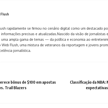
 Flush
sh rapidamente se firmou no cenário digital como um destacado port
 informações precisas e atualizadas.Nascido da visão de jornalistas 
ça uma ampla gama de temas — da política e economia ao entreteni
o Web Flush, uma mistura de veteranos da reportagem e jovens pro
elência jornalística.
ferece bônus de $100 em apostas
Classificação da NBA: 
s. Trail Blazers
expectativas