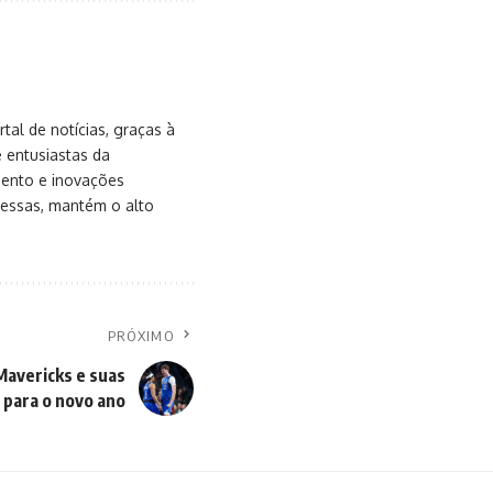
al de notícias, graças à
e entusiastas da
mento e inovações
messas, mantém o alto
PRÓXIMO
Mavericks e suas
 para o novo ano