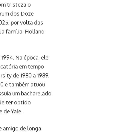
om tristeza o
uorum dos Doze
025, por volta das
a família. Holland
 1994. Na época, ele
icatória em tempo
rsity de 1980 a 1989,
980 e também atuou
ssuía um bacharelado
de ter obtido
 de Yale.
e amigo de longa