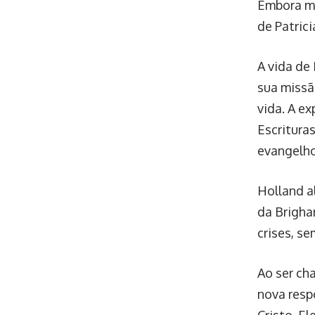
Embora mu
de Patrici
A vida de
sua missã
vida. A e
Escritura
evangelho
Holland a
da Brigha
crises, s
Ao ser ch
nova resp