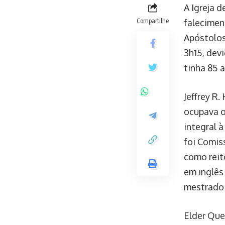
A Igreja 
Compartilhe
falecimen
Apóstolos
3h15, dev
tinha 85 
Jeffrey R
ocupava o
integral à
foi Comis
como reit
em inglês
mestrado 
Elder Que