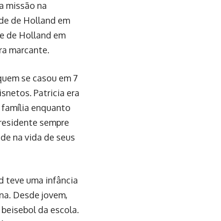
a missão na
ade de Holland em
de de Holland em
ra marcante.
m quem se casou em 7
isnetos. Patricia era
a família enquanto
presidente sempre
ade na vida de seus
d teve uma infância
na. Desde jovem,
 beisebol da escola.