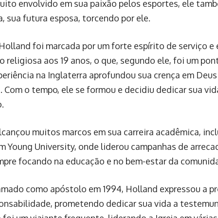
ito envolvido em sua paixão pelos esportes, ele tamb
a, sua futura esposa, torcendo por ele.
 Holland foi marcada por um forte espírito de serviço e
o religiosa aos 19 anos, o que, segundo ele, foi um pon
xperiência na Inglaterra aprofundou sua crença em Deus
s. Com o tempo, ele se formou e decidiu dedicar sua vi
.
lcançou muitos marcos em sua carreira acadêmica, incl
m Young University, onde liderou campanhas de arreca
empre focando na educação e no bem-estar da comunida
amado como apóstolo em 1994, Holland expressou a p
onsabilidade, prometendo dedicar sua vida a testemun