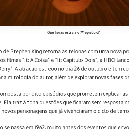
Que horas estreia o 7º episódio?
o de Stephen King retorna às telonas com uma nova pr
s filmes “It: A Coisa” e “It: Capítulo Dois”, a HBO lanço
Derry”. A atração estreou no dia 26 de outubro e tem c
r a mitologia do autor, além de explorar novas fases d
 composta por oito episódios que prometem explicar as
. Ela traz à tona questões que ficaram sem resposta na
 novos personagens que já vivenciaram o ciclo de terro
o se passa em 1962, muito antes dos eventos que env