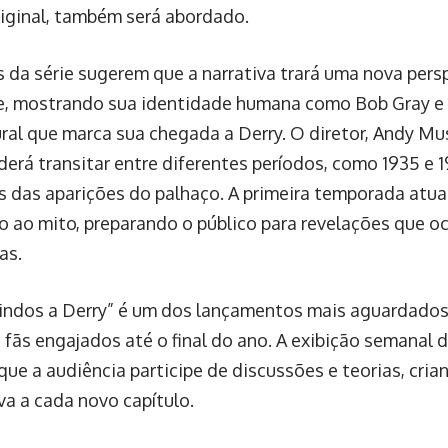
original, também será abordado.
rs da série sugerem que a narrativa trará uma nova pers
, mostrando sua identidade humana como Bob Gray e
ral que marca sua chegada a Derry. O diretor, Andy Mus
derá transitar entre diferentes períodos, como 1935 e 1
s das aparições do palhaço. A primeira temporada atu
o ao mito, preparando o público para revelações que o
as.
vindos a Derry” é um dos lançamentos mais aguardado
 fãs engajados até o final do ano. A exibição semanal 
que a audiência participe de discussões e teorias, cri
va a cada novo capítulo.