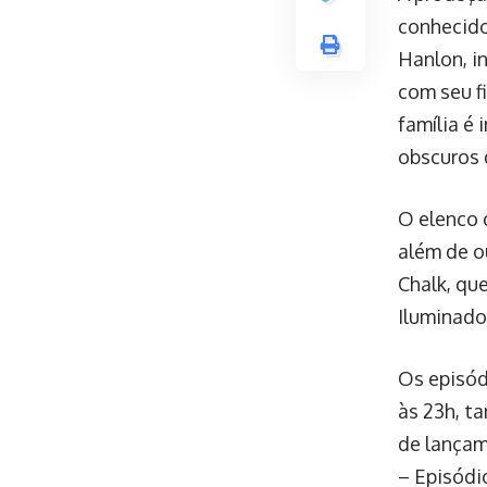
conhecido
Hanlon, i
com seu fi
família é
obscuros 
O elenco 
além de o
Chalk, qu
Iluminado
Os episód
às 23h, t
de lançam
– Episódi