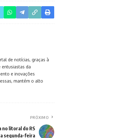
al de notícias, graças à
e entusiastas da
mento e inovações
messas, mantém o alto
PRÓXIMO
 no litoral do RS
a segunda-feira