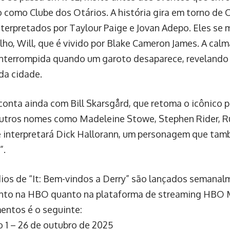
 como Clube dos Otários. A história gira em torno de C
nterpretados por Taylour Paige e Jovan Adepo. Eles se
lho, Will, que é vivido por Blake Cameron James. A calm
 interrompida quando um garoto desaparece, revelando
da cidade.
conta ainda com Bill Skarsgård, que retoma o icônico 
utros nomes como Madeleine Stowe, Stephen Rider, R
e interpretará Dick Hallorann, um personagem que ta
”.
ios de “It: Bem-vindos a Derry” são lançados semana
anto na HBO quanto na plataforma de streaming HBO
entos é o seguinte:
o 1 – 26 de outubro de 2025