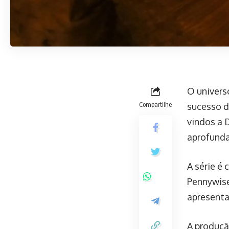
O univers
Compartilhe
sucesso do
vindos a 
aprofunda
A série é
Pennywise
apresenta
A produçã