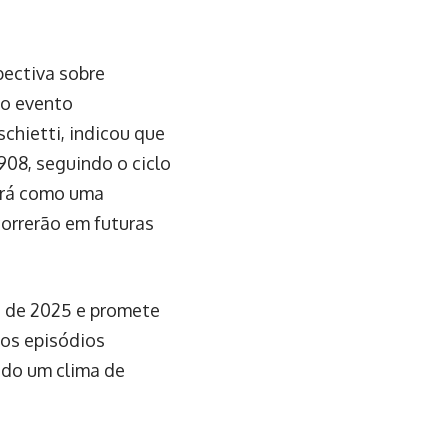
pectiva sobre
 o evento
chietti, indicou que
908, seguindo o ciclo
ará como uma
correrão em futuras
s de 2025 e promete
dos episódios
ando um clima de