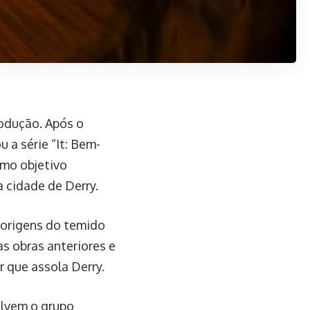
odução. Após o
u a série “It: Bem-
omo objetivo
a cidade de Derry.
 origens do temido
s obras anteriores e
r que assola Derry.
olvem o grupo