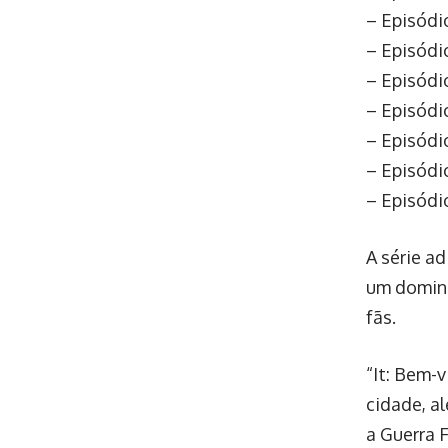
– Episódi
– Episódi
– Episódi
– Episódi
– Episódi
– Episódi
– Episódi
A série a
um doming
fãs.
“It: Bem-
cidade, a
a Guerra 