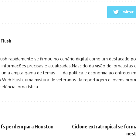
Twitter
 Flush
sh rapidamente se firmou no cenário digital como um destacado port
 informações precisas e atualizadas.Nascido da visão de jornalistas 
ça uma ampla gama de temas — da política e economia ao entreteni
o Web Flush, uma mistura de veteranos da reportagem e jovens pro
elência jornalística.
iefs perdem para Houston
Ciclone extratropical se forma
nest