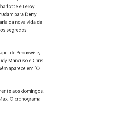
harlotte e Leroy
 mudam para Derry
aria da nova vida da
 os segredos
papel de Pennywise,
udy Mancuso e Chris
mbém aparece em “O
lmente aos domingos,
 Max. O cronograma