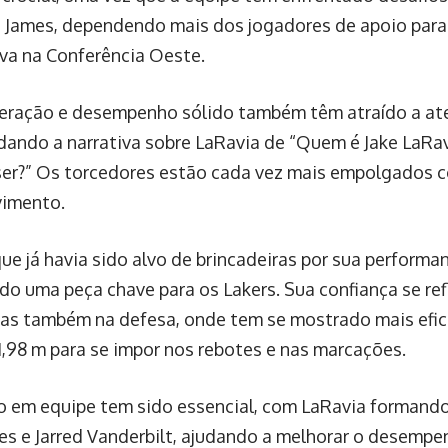
 James, dependendo mais dos jogadores de apoio para
va na Conferência Oeste.
eração e desempenho sólido também têm atraído a ate
dando a narrativa sobre LaRavia de “Quem é Jake LaRa
ser?” Os torcedores estão cada vez mais empolgados 
vimento.
ue já havia sido alvo de brincadeiras por sua performan
do uma peça chave para os Lakers. Sua confiança se re
as também na defesa, onde tem se mostrado mais efici
 1,98 m para se impor nos rebotes e nas marcações.
o em equipe tem sido essencial, com LaRavia formando
s e Jarred Vanderbilt, ajudando a melhorar o desemp