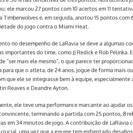
cou; ele marcou 27 pontos com 10 acertos em 11 tentativ
 Timberwolves e, em seguida, anotou 15 pontos com 6
metade do jogo contra o Miami Heat.
nto no desempenho de LaRavia se deve a algumas conv
as importantes do time, como JJ Redick e Rob Pelinka. E
de “ser mais ele mesmo”, o que parece ter proporciona
a para que o atleta, de 24 anos, jogue de forma mais o
om que ele se integrasse bem à equipe, especialmente 
in Reaves e Deandre Ayton.
nte, ele teve uma performance marcante ao ajudar os
convincente, terminando a partida com 25 pontos, 8 re
ias em 34 minutos de jogo. A contribuição de LaRavia
rucial, uma vez que a equipe tem enfrentado desafios