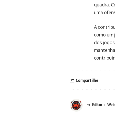
quadra. C
uma ofens
A contrib
como um j
dos jogos
mantenha 
contribui
Compartilhe
Editorial Web
Por