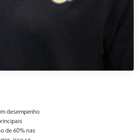
o um desempenho
rincipais
ão de 60% nas
gos, isso se