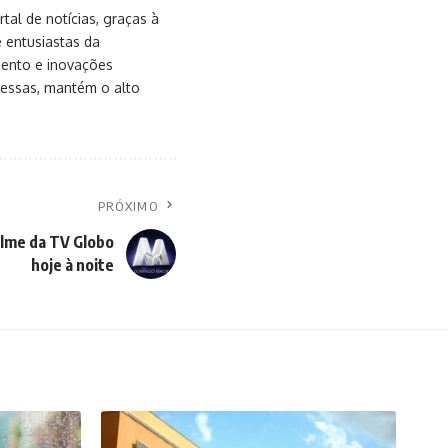
al de notícias, graças à
e entusiastas da
mento e inovações
messas, mantém o alto
PRÓXIMO
ilme da TV Globo
hoje à noite