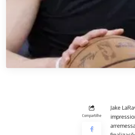
Jake LaRa
Compartilhe
impressio
arremessa
finalizaç