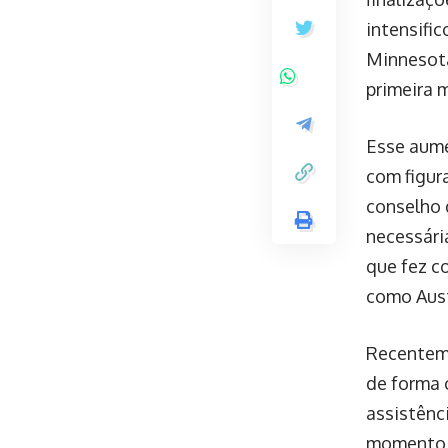
intensifi
Minnesota
primeira 
Esse aume
com figur
conselho 
necessári
que fez c
como Aust
Recenteme
de forma 
assistênc
momento c