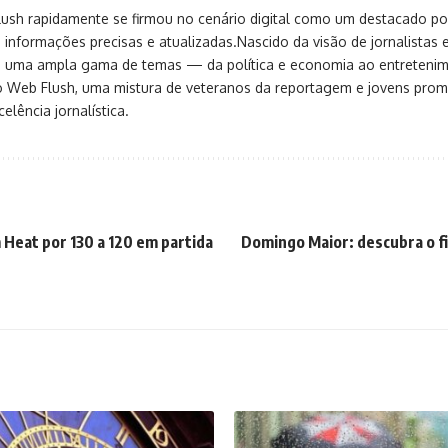
sh rapidamente se firmou no cenário digital como um destacado port
 informações precisas e atualizadas.Nascido da visão de jornalistas 
ça uma ampla gama de temas — da política e economia ao entreteni
o Web Flush, uma mistura de veteranos da reportagem e jovens pro
elência jornalística.
Heat por 130 a 120 em partida
Domingo Maior: descubra o f