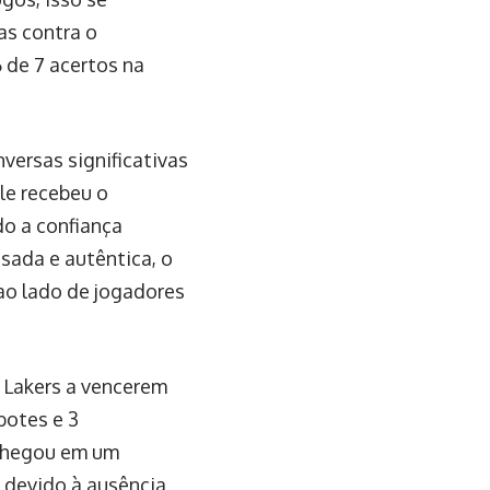
as contra o
 de 7 acertos na
ersas significativas
le recebeu o
do a confiança
usada e autêntica, o
ao lado de jogadores
 Lakers a vencerem
botes e 3
 chegou em um
 devido à ausência