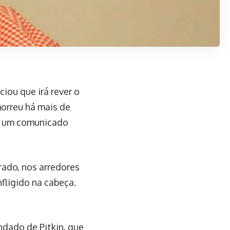
iou que irá rever o
morreu há mais de
em um comunicado
ado, nos arredores
nfligido na cabeça.
ndado de Pitkin, que