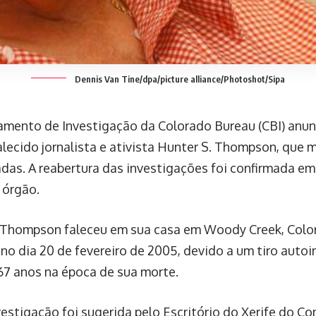
Dennis Van Tine/dpa/picture alliance/Photoshot/Sipa
mento de Investigação da Colorado Bureau (CBI) anunc
alecido jornalista e ativista Hunter S. Thompson, que 
das. A reabertura das investigações foi confirmada 
 órgão.
 Thompson faleceu em sua casa em Woody Creek, Color
no dia 20 de fevereiro de 2005, devido a um tiro autoi
 67 anos na época de sua morte.
vestigação foi sugerida pelo Escritório do Xerife do Co