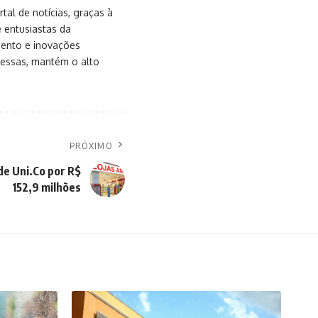
al de notícias, graças à
e entusiastas da
mento e inovações
messas, mantém o alto
PRÓXIMO
e Uni.Co por R$
152,9 milhões