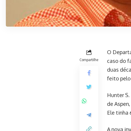
O Departa
Compartilhe
caso do f
duas déca
feito pelo
Hunter S.
de Aspen, 
Ele tinha
A nova in