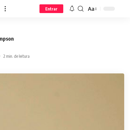
Aa
Entrar
ompson
2 min. de leitura