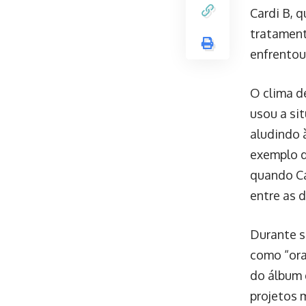
Cardi B, 
tratament
enfrentou
O clima d
usou a si
aludindo 
exemplo d
quando Ca
entre as 
Durante s
como “ora
do álbum 
projetos 