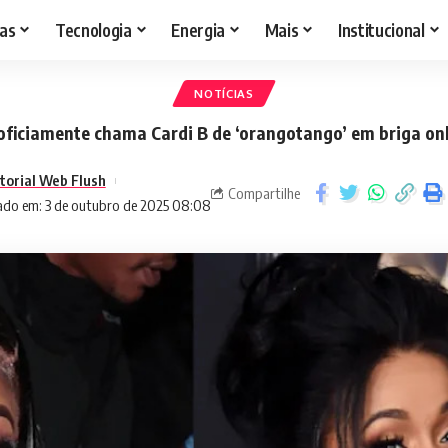
as
Tecnologia
Energia
Mais
Institucional
NOTÍCIAS
oficiamente chama Cardi B de ‘orangotango’ em briga on
torial Web Flush
Compartilhe
ado em: 3 de outubro de 2025 08:08