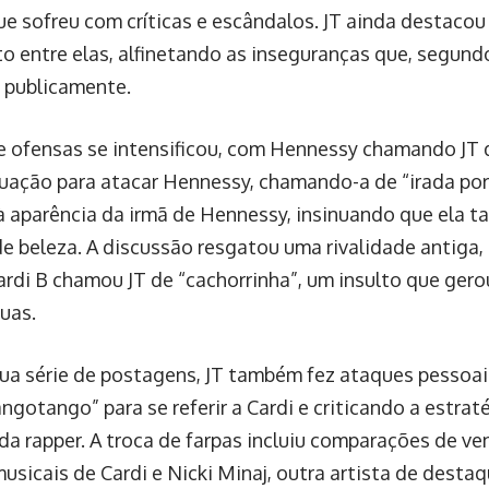
que sofreu com críticas e escândalos. JT ainda destacou
o entre elas, alfinetando as inseguranças que, segundo 
 publicamente.
e ofensas se intensificou, com Hennessy chamando JT de
tuação para atacar Hennessy, chamando-a de “irada por
à aparência da irmã de Hennessy, insinuando que ela 
e beleza. A discussão resgatou uma rivalidade antiga,
rdi B chamou JT de “cachorrinha”, um insulto que ger
duas.
ua série de postagens, JT também fez ataques pessoais
ngotango” para se referir a Cardi e criticando a estra
da rapper. A troca de farpas incluiu comparações de ve
musicais de Cardi e Nicki Minaj, outra artista de desta