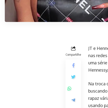
JT e Henn
Compartilhe
nas redes
uma série
Hennessy,
Na troca 
buscando a
rapaz vár
usando pa