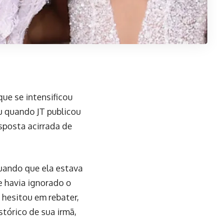
ue se intensificou
u quando JT publicou
sposta acirrada de
nuando que ela estava
ue havia ignorado o
 hesitou em rebater,
stórico de sua irmã,