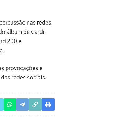
epercussão nas redes,
do álbum de Cardi,
ard 200 e
a.
 as provocações e
das redes sociais.