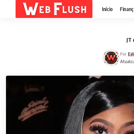
Início
Finanç
JT 
Por
Edi
Atualiz