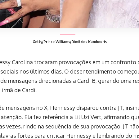
Getty/Prince Williams/Dimitrios Kambouris
essy Carolina trocaram provocações em um confronto q
 sociais nos últimos dias. O desentendimento começo
 de mensagens direcionadas a Cardi B, gerando uma re
 irmã de Cardi.
de mensagens no X, Hennessy disparou contra JT, insi
tenção. Ela fez referência a Lil Uzi Vert, afirmando q
ias vezes, rindo na sequência de sua provocação. JT não
lavras fortes para criticar Hennessy e lembrando do hi