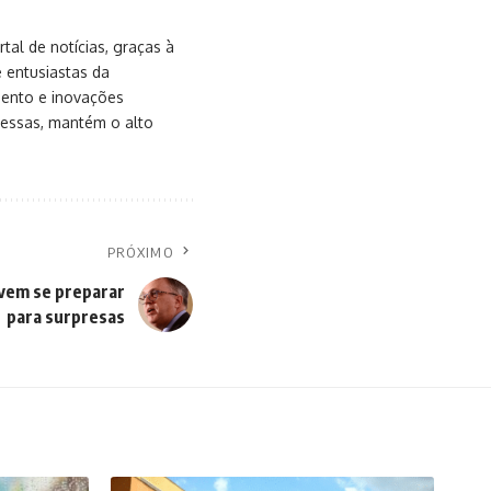
al de notícias, graças à
e entusiastas da
mento e inovações
messas, mantém o alto
PRÓXIMO
evem se preparar
para surpresas