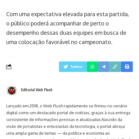
Com uma expectativa elevada para esta partida,
o público poderá acompanhar de perto o
desempenho dessas duas equipes em busca de
uma colocação favorável no campeonato.
Twitter
Editorial Web Flush
Lançado em 2018, o Web Flush rapidamente se firmou no cenário
digital como um destacado portal de notícias, graças à sua entrega
consistente de informações precisas e atualizadas.Nascido da
visão de jornalistas e entusiastas da tecnologia, o portal abraça
uma ampla gama de temas — da política e economia ao