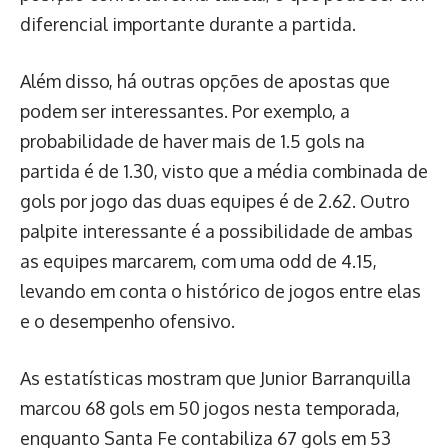
diferencial importante durante a partida.
Além disso, há outras opções de apostas que
podem ser interessantes. Por exemplo, a
probabilidade de haver mais de 1.5 gols na
partida é de 1.30, visto que a média combinada de
gols por jogo das duas equipes é de 2.62. Outro
palpite interessante é a possibilidade de ambas
as equipes marcarem, com uma odd de 4.15,
levando em conta o histórico de jogos entre elas
e o desempenho ofensivo.
As estatísticas mostram que Junior Barranquilla
marcou 68 gols em 50 jogos nesta temporada,
enquanto Santa Fe contabiliza 67 gols em 53