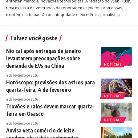
entretenimento e inovações tecnológicas. A redação do Web Flush,
uma mistura de veteranos da reportagem e jovens promessas,
mantém o alto padrão de integridade e excelência jornalística.
Talvez você goste
Nio cai após entregas de janeiro
levantarem preocupações sobre
demanda de EVs na China
NOTÍCIAS
4 de fevereiro de 2026
Horóscopo: previsões dos astros para
quarta-feira, 4 de fevereiro
NOTÍCIAS
4 de fevereiro de 2026
Trovões e raios devem marcar quarta-
feira em Osasco
NOTÍCIAS
4 de fevereiro de 2026
Anvisa veta comércio de leite
condensado e dois suplementos