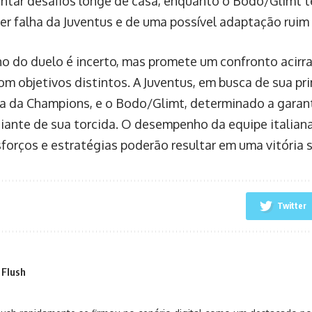
entar desafios longe de casa, enquanto o Bodo/Glimt te
er falha da Juventus e de uma possível adaptação ruim 
o do duelo é incerto, mas promete um confronto acirr
m objetivos distintos. A Juventus, em busca de sua pri
 da Champions, e o Bodo/Glimt, determinado a garant
diante de sua torcida. O desempenho da equipe italiana
forços e estratégias poderão resultar em uma vitória si
Twitter
 Flush