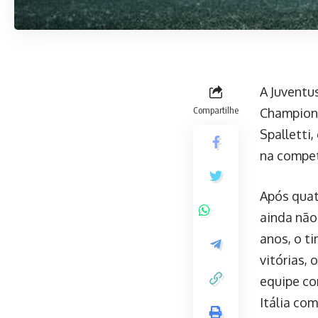
A Juventu
Compartilhe
Champions
Spalletti
na compet
Após quat
ainda não
anos, o t
vitórias,
equipe co
Itália com