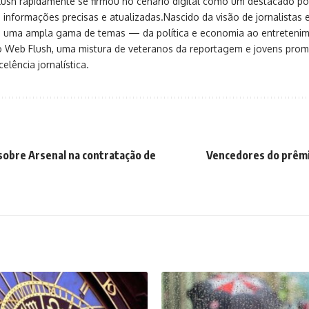
sh rapidamente se firmou no cenário digital como um destacado port
 informações precisas e atualizadas.Nascido da visão de jornalistas 
ça uma ampla gama de temas — da política e economia ao entreteni
o Web Flush, uma mistura de veteranos da reportagem e jovens pro
elência jornalística.
sobre Arsenal na contratação de
Vencedores do prêmio