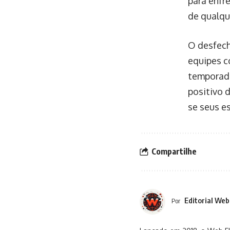
para enfr
de qualqu
O desfech
equipes co
temporada
positivo 
se seus es
Compartilhe
Editorial Web
Por