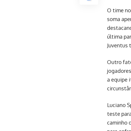
O time no
soma apen
destacand
última pa
Juventus 
Outro fat
jogadores
a equipe 
circunstân
Luciano S
teste par
caminho d