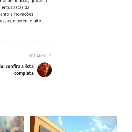
al de notícias, graças à
e entusiastas da
mento e inovações
messas, mantém o alto
PRÓXIMO
: confira a lista
completa