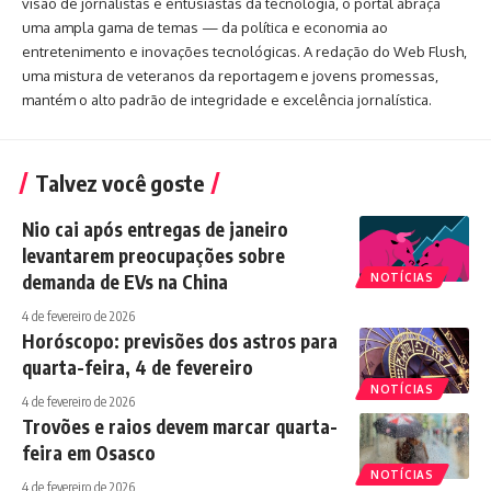
visão de jornalistas e entusiastas da tecnologia, o portal abraça
uma ampla gama de temas — da política e economia ao
entretenimento e inovações tecnológicas. A redação do Web Flush,
uma mistura de veteranos da reportagem e jovens promessas,
mantém o alto padrão de integridade e excelência jornalística.
Talvez você goste
Nio cai após entregas de janeiro
levantarem preocupações sobre
demanda de EVs na China
NOTÍCIAS
4 de fevereiro de 2026
Horóscopo: previsões dos astros para
quarta-feira, 4 de fevereiro
NOTÍCIAS
4 de fevereiro de 2026
Trovões e raios devem marcar quarta-
feira em Osasco
NOTÍCIAS
4 de fevereiro de 2026