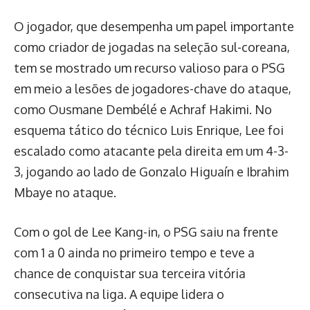
O jogador, que desempenha um papel importante
como criador de jogadas na seleção sul-coreana,
tem se mostrado um recurso valioso para o PSG
em meio a lesões de jogadores-chave do ataque,
como Ousmane Dembélé e Achraf Hakimi. No
esquema tático do técnico Luis Enrique, Lee foi
escalado como atacante pela direita em um 4-3-
3, jogando ao lado de Gonzalo Higuaín e Ibrahim
Mbaye no ataque.
Com o gol de Lee Kang-in, o PSG saiu na frente
com 1 a 0 ainda no primeiro tempo e teve a
chance de conquistar sua terceira vitória
consecutiva na liga. A equipe lidera o