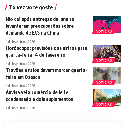
Talvez você goste
Nio cai após entregas de janeiro
levantarem preocupações sobre
demanda de EVs na China
NOTÍCIAS
4 de fevereiro de 2026
Horóscopo: previsões dos astros para
quarta-feira, 4 de fevereiro
NOTÍCIAS
4 de fevereiro de 2026
Trovões e raios devem marcar quarta-
feira em Osasco
NOTÍCIAS
4 de fevereiro de 2026
Anvisa veta comércio de leite
condensado e dois suplementos
NOTÍCIAS
4 de fevereiro de 2026