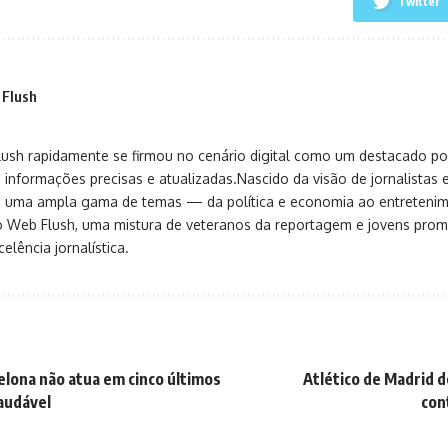
Twitter
 Flush
sh rapidamente se firmou no cenário digital como um destacado port
 informações precisas e atualizadas.Nascido da visão de jornalistas 
ça uma ampla gama de temas — da política e economia ao entreteni
o Web Flush, uma mistura de veteranos da reportagem e jovens pro
elência jornalística.
elona não atua em cinco últimos
Atlético de Madrid d
audável
con