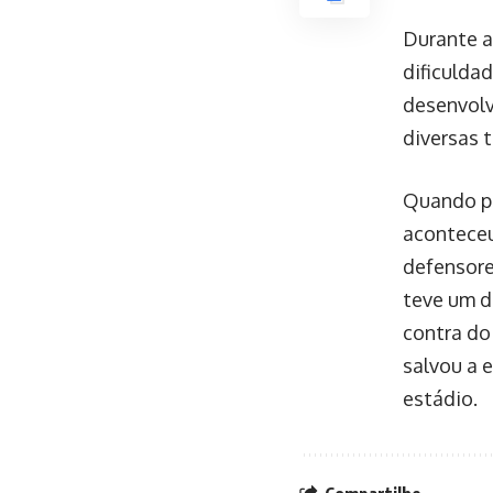
Durante a
dificulda
desenvolv
diversas 
Quando pa
aconteceu
defensore
teve um d
contra do
salvou a 
estádio.