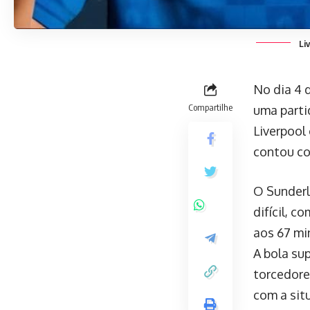
Li
No dia 4 
Compartilhe
uma partid
Liverpool
contou co
O Sunderl
difícil, 
aos 67 mi
A bola sup
torcedore
com a sit