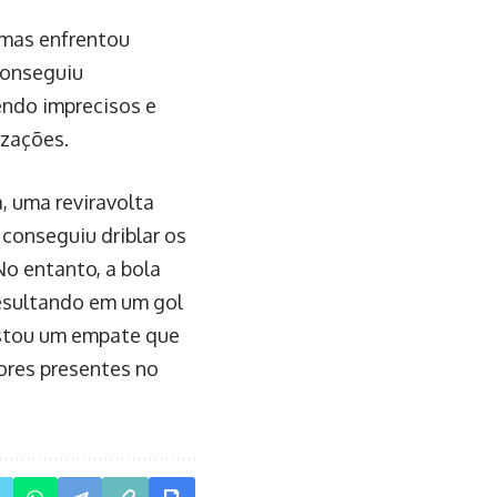
, mas enfrentou
 conseguiu
endo imprecisos e
izações.
, uma reviravolta
 conseguiu driblar os
No entanto, a bola
resultando em um gol
istou um empate que
ores presentes no