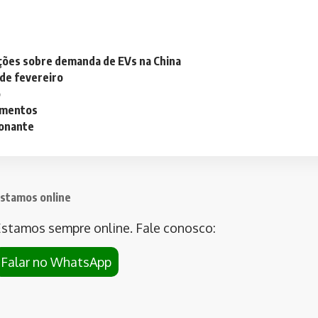
ações sobre demanda de EVs na China
 de fevereiro
o
lementos
ionante
stamos online
stamos sempre online. Fale conosco:
Falar no WhatsApp