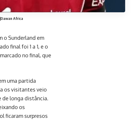
 |Dawan Africa
om o Sunderland em
 final foi 1 a 1, e o
marcado no final, que
em uma partida
a os visitantes veio
 de longa distância.
deixando os
ol ficaram surpresos