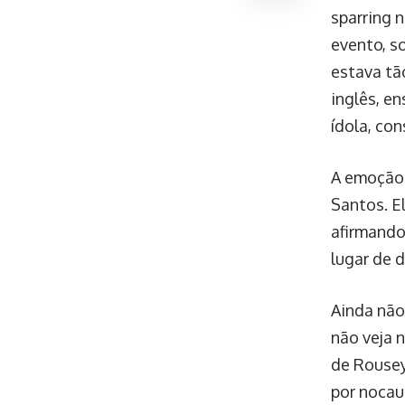
sparring 
evento, s
estava tã
inglês, e
ídola, co
A emoção 
Santos. E
afirmando
lugar de 
Ainda não
não veja 
de Rousey
por nocau