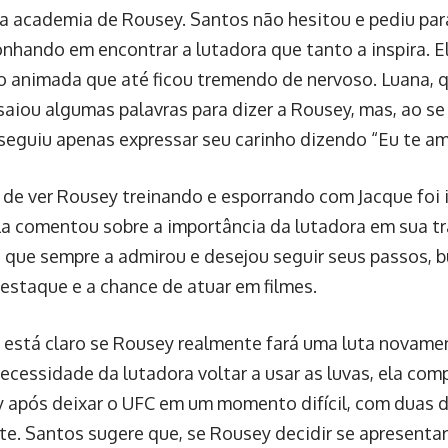
na academia de Rousey. Santos não hesitou e pediu para
onhando em encontrar a lutadora que tanto a inspira. 
o animada que até ficou tremendo de nervoso. Luana, q
nsaiou algumas palavras para dizer a Rousey, mas, ao s
nseguiu apenas expressar seu carinho dizendo “Eu te am
de ver Rousey treinando e esporrando com Jacque foi i
la comentou sobre a importância da lutadora em sua t
 que sempre a admirou e desejou seguir seus passos
destaque e a chance de atuar em filmes.
 está claro se Rousey realmente fará uma luta novam
necessidade da lutadora voltar a usar as luvas, ela co
 após deixar o UFC em um momento difícil, com duas 
te. Santos sugere que, se Rousey decidir se apresentar