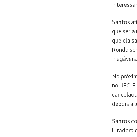
interessa
Santos af
que seria
que ela s
Ronda sem
inegáveis
No próxim
no UFC. E
cancelada
depois a 
Santos c
lutadora 