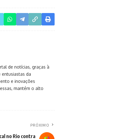
al de notícias, graças à
e entusiastas da
mento e inovações
messas, mantém o alto
PRÓXIMO
cal no Rio contra