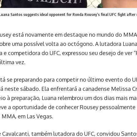
Luana Santos suggests ideal opponent for Ronda Rousey’s final UFC fight after 
usey está novamente em destaque no mundo do MMA
obre uma possível volta ao octógono. A lutadora Luan
a e competidora do UFC, expressou seu desejo de ver “
última vez.
tá se preparando para competir no último evento do U
á neste sábado. Ela enfrentará a canadense Melissa 
eio à preparação, Luana relembrou um dos dias mais ma
ve a oportunidade de conhecer Rousey pessoalmente 
e MMA, em Las Vegas.
e Cavalcanti, também lutadora do UFC, convidou Santo