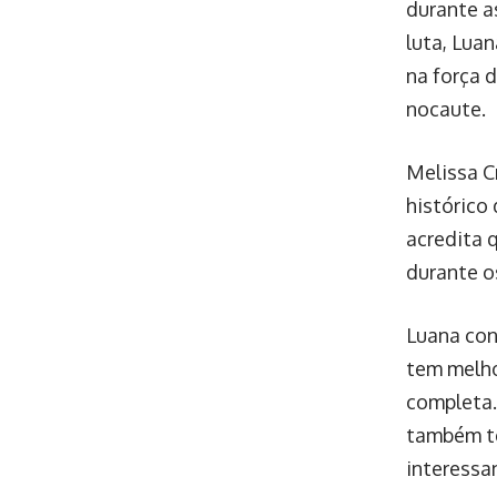
durante a
luta, Lua
na força 
nocaute.
Melissa C
histórico
acredita 
durante os
Luana con
tem melho
completa.
também te
interessa