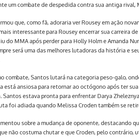
nte um combate de despedida contra sua antiga rival, 
irmou que, como fã, adoraria ver Rousey em ação nova
 mais interessante para Rousey encerrar sua carreira de
aiu do MMA após perder para Holly Holm e Amanda Nun
pre será uma das melhores lutadoras da história e seu
.
o combate, Santos lutará na categoria peso-galo, ond
la está ansiosa para retornar ao octógono após ter sua 
. Santos estava pronta para enfrentar Darya Zheleznya
luta foi adiada quando Melissa Croden também se retir
omentou sobre a mudança de oponente, destacando qu
que não costuma chutar e que Croden, pelo contrário, u