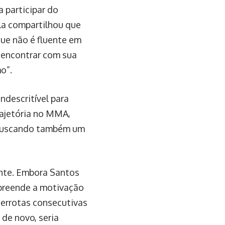
 participar do
Ela compartilhou que
ue não é fluente em
e encontrar com sua
o”.
ndescritível para
rajetória no MMA,
, buscando também um
ente. Embora Santos
mpreende a motivação
derrotas consecutivas
 de novo, seria