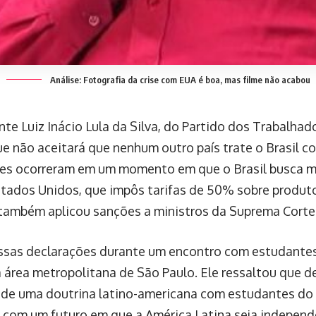
Análise: Fotografia da crise com EUA é boa, mas filme não acabou
nte Luiz Inácio Lula da Silva, do Partido dos Trabalhad
e não aceitará que nenhum outro país trate o Brasil c
es ocorreram em um momento em que o Brasil busca me
tados Unidos, que impôs tarifas de 50% sobre produto
também aplicou sanções a ministros da Suprema Corte 
essas declarações durante um encontro com estudante
 área metropolitana de São Paulo. Ele ressaltou que d
de uma doutrina latino-americana com estudantes do 
com um futuro em que a América Latina seja indepen