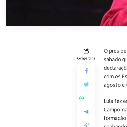
O preside
Compartilhe
sábado qu
declaraçõ
com os Es
agosto e 
Lula fez 
Campo, na
formação 
sonhando 