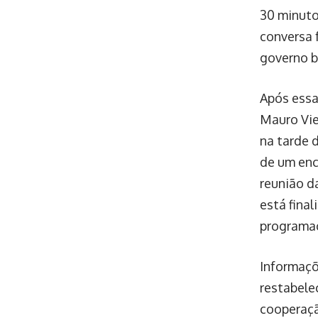
30 minuto
conversa 
governo br
Após essa
Mauro Vie
na tarde 
de um enc
reunião d
está fina
programaç
Informaçõ
restabele
cooperaç