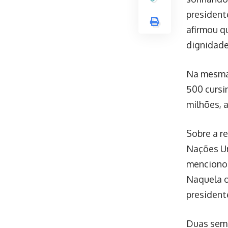
president
afirmou q
dignidade 
Na mesma 
500 cursi
milhões, 
Sobre a r
Nações Un
mencionou
Naquela o
presidente
Duas sema