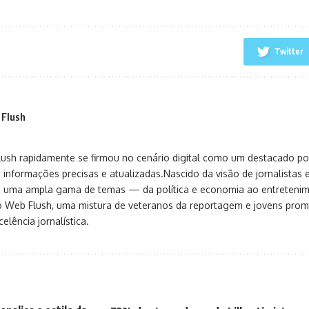
Twitter
 Flush
sh rapidamente se firmou no cenário digital como um destacado port
 informações precisas e atualizadas.Nascido da visão de jornalistas 
ça uma ampla gama de temas — da política e economia ao entreteni
o Web Flush, uma mistura de veteranos da reportagem e jovens pro
elência jornalística.