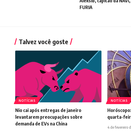
Aleksib, capitão da NAVI, 
FURIA
Talvez você goste
NOTÍCIAS
NOTÍCIAS
Nio cai após entregas de janeiro
Horóscopo:
levantarem preocupações sobre
quarta-feir
demanda de EVs na China
4 de fevereiro 