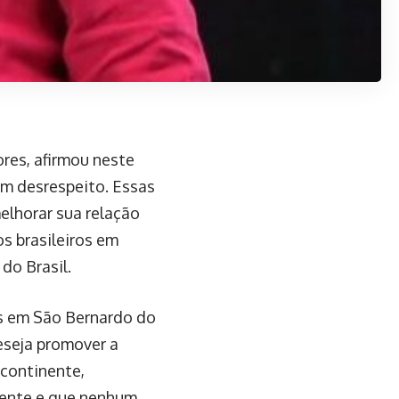
ores, afirmou neste
om desrespeito. Essas
lhorar sua relação
s brasileiros em
do Brasil.
s em São Bernardo do
eseja promover a
continente,
dente e que nenhum