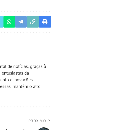
al de notícias, graças à
e entusiastas da
mento e inovações
messas, mantém o alto
PRÓXIMO