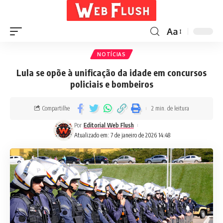
Aa
NOTÍCIAS
Lula se opõe à unificação da idade em concursos
policiais e bombeiros
Compartilhe
2 min. de leitura
Por
Editorial Web Flush
Atualizado em: 7 de janeiro de 2026 14:48