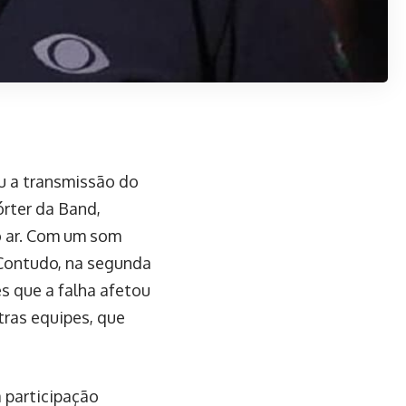
u a transmissão do
órter da Band,
o ar. Com um som
 Contudo, na segunda
s que a falha afetou
ras equipes, que
 participação