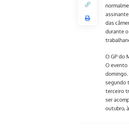
normalmen
assinante
das câmer
durante o 
trabalhan
O GP do M
O evento 
domingo. 
segundo t
terceiro t
ser acomp
outubro, 