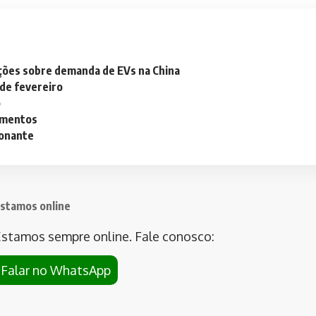
ações sobre demanda de EVs na China
 de fevereiro
o
lementos
ionante
stamos online
stamos sempre online. Fale conosco:
Falar no WhatsApp