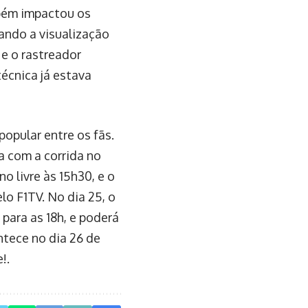
bém impactou os
tando a visualização
e o rastreador
técnica já estava
opular entre os fãs.
a com a corrida no
o livre às 15h30, e o
o F1TV. No dia 25, o
 para as 18h, e poderá
ntece no dia 26 de
!.