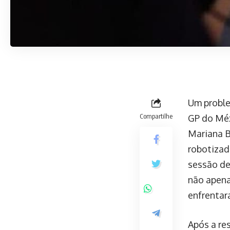
Um proble
Compartilhe
GP do Méxi
Mariana B
robotizad
sessão de
não apena
enfrentar
Após a re