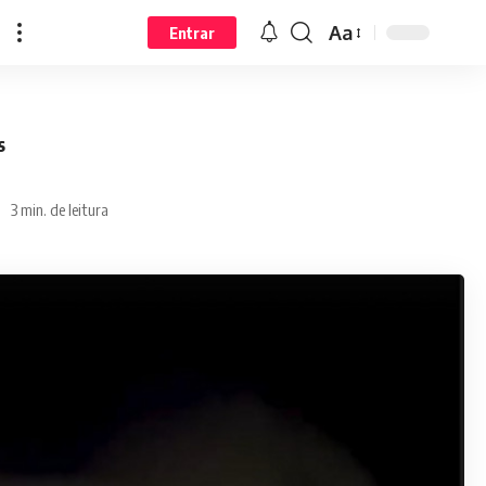
Aa
Entrar
s
3 min. de leitura