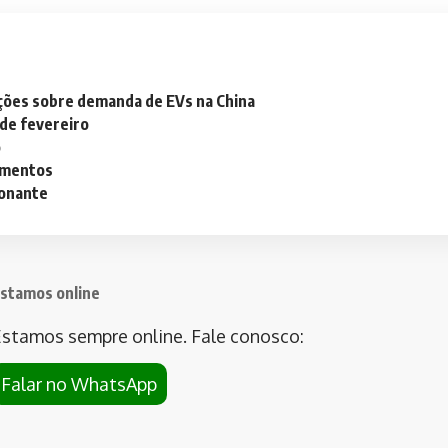
ações sobre demanda de EVs na China
 de fevereiro
o
lementos
ionante
stamos online
stamos sempre online. Fale conosco:
Falar no WhatsApp