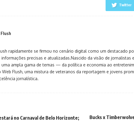
Twitter
 Flush
sh rapidamente se firmou no cenário digital como um destacado port
 informações precisas e atualizadas.Nascido da visão de jornalistas 
ça uma ampla gama de temas — da política e economia ao entreteni
o Web Flush, uma mistura de veteranos da reportagem e jovens pro
elência jornalística.
Bucks x Timberwolves
stará no Carnaval de Belo Horizonte;