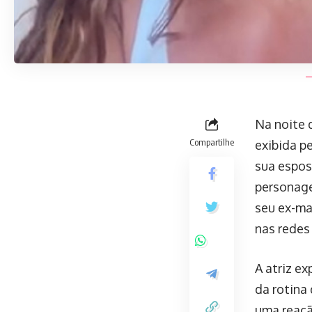
Na noite d
Compartilhe
exibida p
sua esposa
personage
seu ex-ma
nas redes
A atriz e
da rotina
uma reaçã