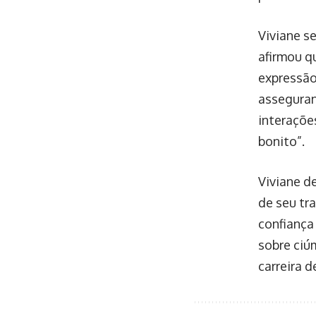
Viviane s
afirmou q
expressão
asseguran
interaçõe
bonito”.
Viviane d
de seu tr
confiança
sobre ciú
carreira d