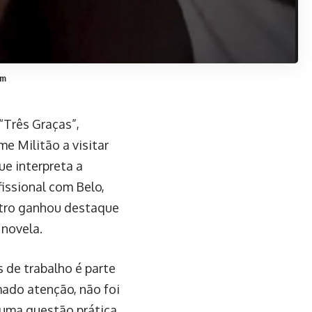
am
“Três Graças”,
e Militão a visitar
ue interpreta a
issional com Belo,
ontro ganhou destaque
 novela.
s de trabalho é parte
mado atenção, não foi
 uma questão prática