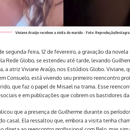
Viviane Araújo recebeu a visita do marido - Foto: Reprodução/Instagr
e segunda-feira, 12 de fevereiro, a gravação da novela 
ela Rede Globo, se estendeu até tarde, levando Guilherm
, a atriz Viviane Araújo, nos Estúdios Globo. Viviane, q
m Consuelo, está vivendo seu primeiro reencontro prof
rido, que faz o papel de Misael na trama. Esse reenc
 sociais e em publicações que cobrem os bastidores da
xplicou que a presença de Guilherme durante os período
 do casal. Ela ressaltou que, embora a visita tenha cha
o direta ao reencontro profissional com Belo, mas sim