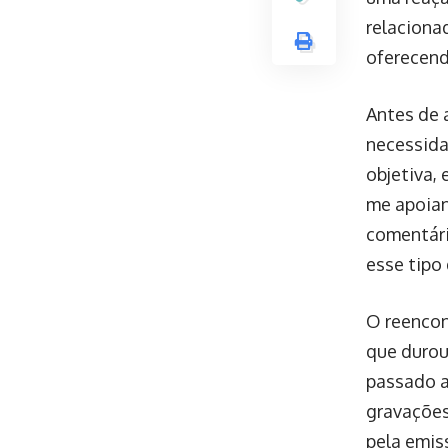
relaciona
oferecend
Antes de 
necessida
objetiva,
me apoian
comentári
esse tipo
O reencon
que durou
passado a
gravações
pela emis