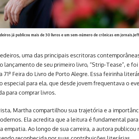
iros já publicou mais de 30 livros e um sem-número de crônicas em jornais.
Jef
deiros, uma das principais escritoras contemporânea
o lançamento de seu primeiro livro, “Strip-Tease”, e fo
 71ª Feira do Livro de Porto Alegre. Essa feirinha liter
do especial para ela, que desde jovem frequentava o e
a para comprar livros.
ista, Martha compartilhou sua trajetória e a importânc
dernos. Ela acredita que a leitura é fundamental para
 empatia. Ao longo de sua carreira, a autora publicou 
sendo reconhecida por suas contribuições literárias.