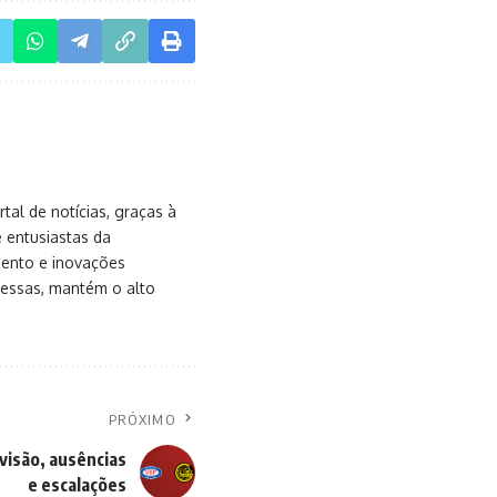
al de notícias, graças à
e entusiastas da
mento e inovações
messas, mantém o alto
PRÓXIMO
visão, ausências
e escalações