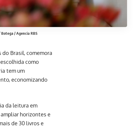
f Botega / Agencia RBS
s do Brasil, comemora
i escolhida como
ária tem um
vento, economizando
ia da leitura em
 ampliar horizontes e
mais de 30 livros e