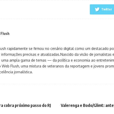
Twitter
 Flush
sh rapidamente se firmou no cenário digital como um destacado port
 informações precisas e atualizadas.Nascido da visão de jornalistas 
ça uma ampla gama de temas — da política e economia ao entreteni
o Web Flush, uma mistura de veteranos da reportagem e jovens pro
elência jornalística.
ra cobra próximo passo do RJ
Valerenga e Bodo/Glimt: ante