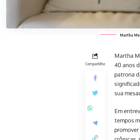
Martha Mede
Martha Me
Compartilhe
40 anos d
patrona da
significa
sua mesad
Em entrev
tempos mo
promover a
crônicas, 