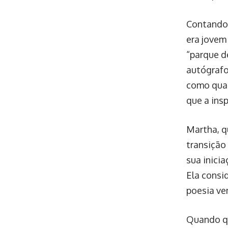
Contando 
era jovem
“parque de
autógrafo
como quan
que a insp
Martha, q
transição
sua inici
Ela consi
poesia ve
Quando qu