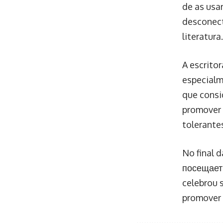
de as usa
desconect
literatura.
A escrito
especialm
que consid
promover 
tolerante
No final 
посещает 
celebrou 
promover 