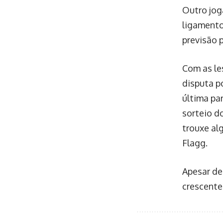
Outro jog
ligamento
previsão 
Com as le
disputa p
última pa
sorteio d
trouxe al
Flagg.
Apesar de
crescente