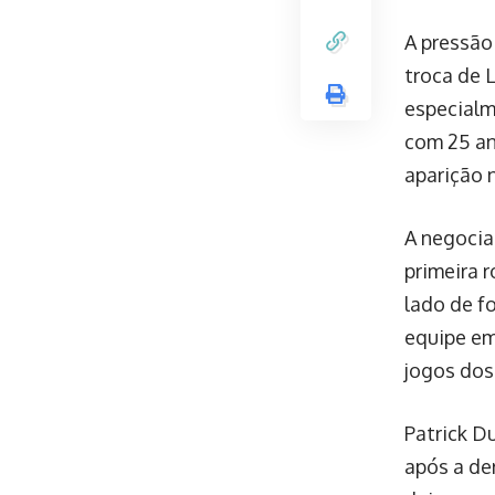
A pressão
troca de L
especialm
com 25 an
aparição n
A negocia
primeira 
lado de f
equipe em
jogos dos
Patrick D
após a de