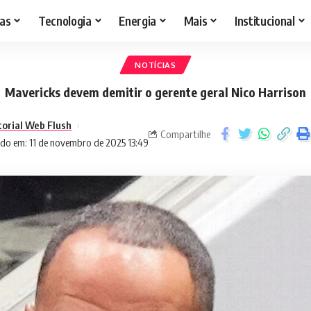
as
Tecnologia
Energia
Mais
Institucional
NOTÍCIAS
Mavericks devem demitir o gerente geral Nico Harrison
torial Web Flush
Compartilhe
do em: 11 de novembro de 2025 13:49