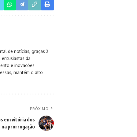
al de notícias, graças à
e entusiastas da
mento e inovações
messas, mantém o alto
PRÓXIMO
 em vitória dos
s na prorrogação