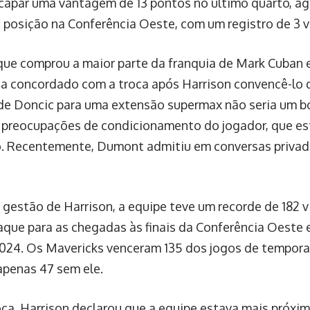
capar uma vantagem de 13 pontos no último quarto, ag
 posição na Conferência Oeste, com um registro de 3 vi
ue comprou a maior parte da franquia de Mark Cuban
ia concordado com a troca após Harrison convencê-lo 
de Doncic para uma extensão supermax não seria um b
 preocupações de condicionamento do jogador, que es
. Recentemente, Dumont admitiu em conversas privad
 gestão de Harrison, a equipe teve um recorde de 182 vi
que para as chegadas às finais da Conferência Oeste e
24. Os Mavericks venceram 135 dos jogos de tempora
apenas 47 sem ele.
oca, Harrison declarou que a equipe estava mais próxi