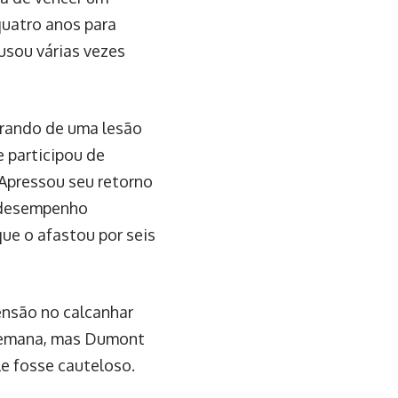
quatro anos para
usou várias vezes
perando de uma lesão
 participou de
 Apressou seu retorno
m desempenho
ue o afastou por seis
ensão no calcanhar
e semana, mas Dumont
le fosse cauteloso.