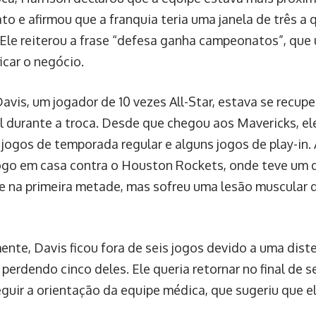
o e afirmou que a franquia teria uma janela de três a 
 Ele reiterou a frase “defesa ganha campeonatos”, que 
ficar o negócio.
avis, um jogador de 10 vezes All-Star, estava se recu
 durante a troca. Desde que chegou aos Mavericks, ele
 jogos de temporada regular e alguns jogos de play-in.
ogo em casa contra o Houston Rockets, onde teve u
 na primeira metade, mas sofreu uma lesão muscular q
nte, Davis ficou fora de seis jogos devido a uma dist
 perdendo cinco deles. Ele queria retornar no final d
eguir a orientação da equipe médica, que sugeriu que e