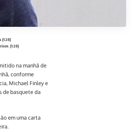
 (1:28)
ison. (1:28)
emitido na manhã de
anhã, conforme
ia, Michael Finley e
es de basquete da
isão em uma carta
ira.