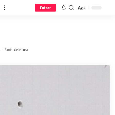
Aa
Entrar
5 min. de leitura