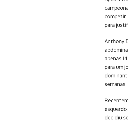
campeonat
competir.
para justi
Anthony D
abdominal
apenas 14
para um j
dominante
semanas.
Recenteme
esquerdo,
decidiu s