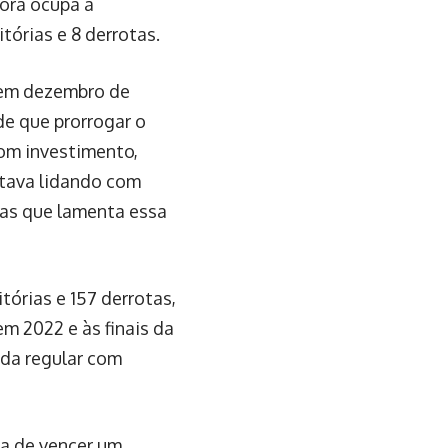
ora ocupa a
tórias e 8 derrotas.
 em dezembro de
de que prorrogar o
om investimento,
tava lidando com
as que lamenta essa
tórias e 157 derrotas,
m 2022 e às finais da
da regular com
ma de vencer um