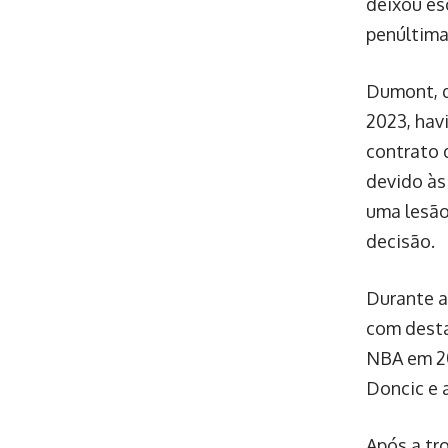
deixou es
penúltima
Dumont, q
2023, hav
contrato 
devido às
uma lesão
decisão.
Durante a
com desta
NBA em 20
Doncic e 
Após a tr