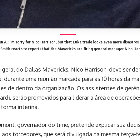
n A.: I'm sorry for Nico Harrison, but that Luka trade looks even more disastrous
Smith reacts to reports that the Mavericks are firing general manager Nico Harr
 geral do Dallas Mavericks, Nico Harrison, deve ser d
ra, durante uma reunião marcada para as 10 horas da m
es de dentro da organização. Os assistentes de gerênc
ardi, serão promovidos para liderar a área de operaçõ
 forma interina.
umont, governador do time, pretende explicar sua dec
 aos torcedores, que será divulgada na mesma terça-fe