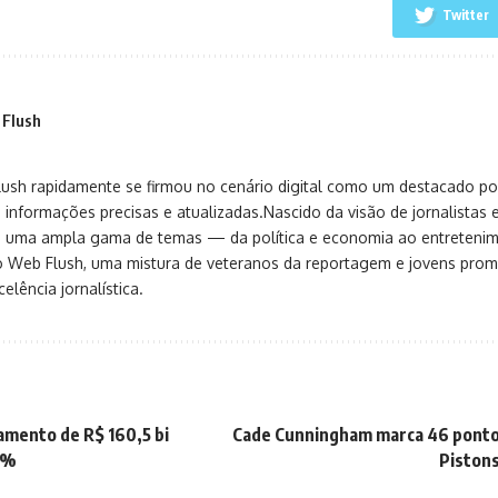
Twitter
 Flush
sh rapidamente se firmou no cenário digital como um destacado port
 informações precisas e atualizadas.Nascido da visão de jornalistas 
ça uma ampla gama de temas — da política e economia ao entreteni
o Web Flush, uma mistura de veteranos da reportagem e jovens pro
elência jornalística.
mento de R$ 160,5 bi
Cade Cunningham marca 46 pontos
4%
Piston