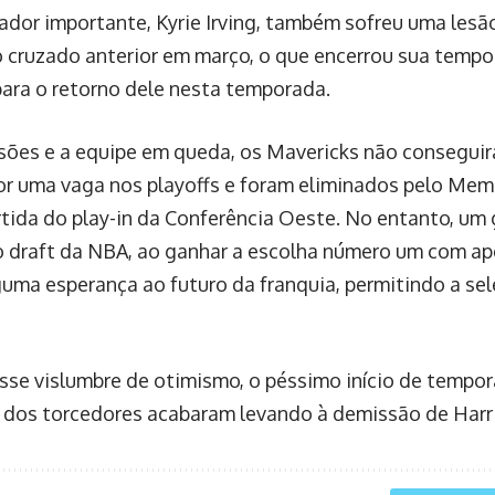
ador importante, Kyrie Irving, também sofreu uma lesã
 cruzado anterior em março, o que encerrou sua tempo
para o retorno dele nesta temporada.
sões e a equipe em queda, os Mavericks não consegui
or uma vaga nos playoffs e foram eliminados pelo Memp
rtida do play-in da Conferência Oeste. No entanto, um 
o draft da NBA, ao ganhar a escolha número um com ap
guma esperança ao futuro da franquia, permitindo a se
sse vislumbre de otimismo, o péssimo início de tempor
 dos torcedores acabaram levando à demissão de Harr