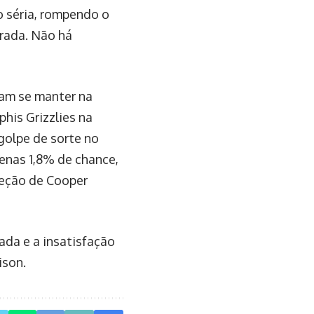
o séria, rompendo o
rada. Não há
ram se manter na
his Grizzlies na
golpe de sorte no
enas 1,8% de chance,
leção de Cooper
ada e a insatisfação
ison.