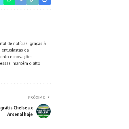
al de notícias, graças à
e entusiastas da
mento e inovações
messas, mantém o alto
PRÓXIMO
 grátis Chelsea x
Arsenal hoje