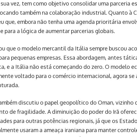
r sua vez, tem como objetivo consolidar uma parceria e
 focando também na colaboração industrial. Quanto à C
u que, embora não tenha uma agenda prioritária envolv
e para a lógica de aumentar parcerias globais.
cou que o modelo mercantil da Itália sempre buscou aco
para pequenas empresas. Essa abordagem, antes tática
ca, e a Itália não está começando do zero. O modelo ec
mente voltado para o comércio internacional, agora se
uturada.
ambém discutiu o papel geopolítico do Oman, vizinho d
o de fragilidade. A diminuição do poder do Irã ofere
ades para outras potências regionais, já que os Estad
almente usaram a ameaça iraniana para manter controle