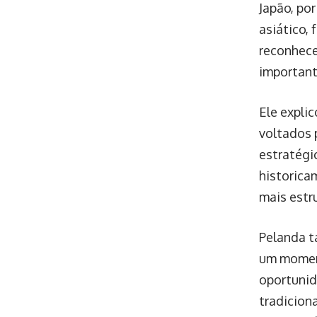
Japão, po
asiático,
reconhece
important
Ele expli
voltados 
estratégi
historica
mais estr
Pelanda t
um moment
oportunid
tradicion