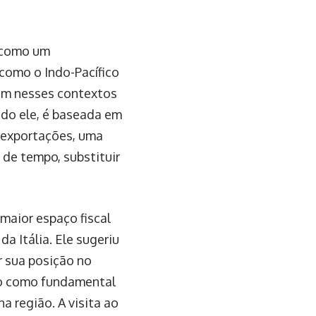
” como um
 como o Indo-Pacífico
em nesses contextos
ndo ele, é baseada em
 exportações, uma
de tempo, substituir
aior espaço fiscal
a Itália. Ele sugeriu
er sua posição no
to como fundamental
 região. A visita ao