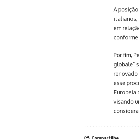
A posição
italianos,
em relaçã
conforme P
Por fim, P
globale” s
renovado 
esse proc
Europeia 
visando u
considera
Compartilhe