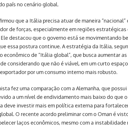
o país no cenário global.
firmou que a Itália precisa atuar de maneira “nacional
ador de forças, especialmente em regiões estratégicas
. Ele destacou que o governo está se movimentando b
que essa postura continue. A estratégia da Itália, segu
 econômico de “Itália global”, que busca aumentar as
de considerando que não é viável, em um curto espaço 
exportador por um consumo interno mais robusto.
sta fez uma comparação com a Alemanha, que possui m
evido a um nível de endividamento mais baixo do que o d
ia deve investir mais em política externa para fortalec
lobal. O recente acordo preliminar com o Oman é vis
belecer laços econômicos, mesmo com a instabilidade na