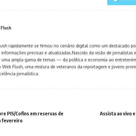
 Flush
sh rapidamente se firmou no cenário digital como um destacado port
 informações precisas e atualizadas.Nascido da visão de jornalistas 
ça uma ampla gama de temas — da política e economia ao entreteni
o Web Flush, uma mistura de veteranos da reportagem e jovens pro
elência jornalística.
bre PIS/Cofins em reservas de
Assista ao vivo e
 fevereiro