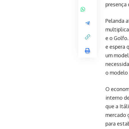
presença d
Pelanda a
multiplic
e o Golfo
e espera 
um modelo
necessida
o modelo 
O economi
interno d
que a Itál
mercado g
para esta