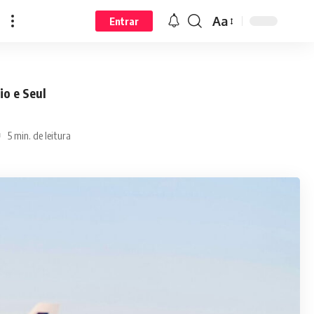
Aa
Entrar
io e Seul
5 min. de leitura