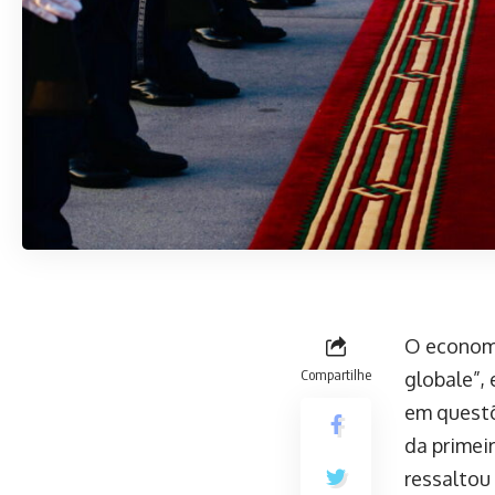
O economis
Compartilhe
globale”, 
em questõ
da primei
ressaltou