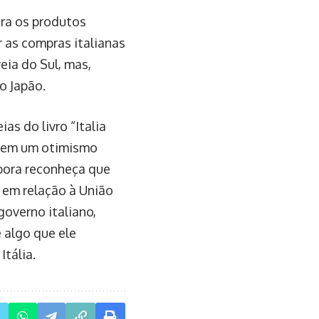
ara os produtos
r as compras italianas
eia do Sul, mas,
o Japão.
as do livro “Italia
e tem um otimismo
mbora reconheça que
o em relação à União
overno italiano,
 algo que ele
Itália.