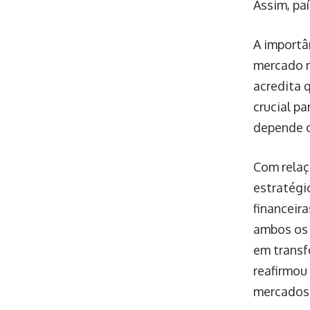
Assim, pa
A importâ
mercado m
acredita 
crucial p
depende d
Com relaçã
estratégi
financeir
ambos os 
em transf
reafirmou
mercados