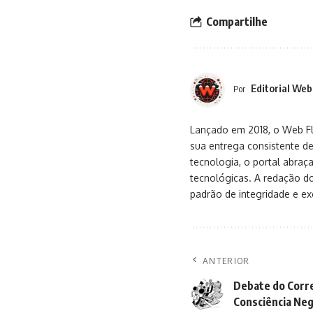
NOTÍCIAS
NOTÍCIAS
Nio cai após entregas de janeiro
Horóscopo:
levantarem preocupações sobre
quarta-feir
demanda de EVs na China
4 de fevereiro 
4 de fevereiro de 2026
Talvez você curta
Nio cai após entregas de janeiro levantarem preocup
Horóscopo: previsões dos astros para quarta-feira, 4
Trovões e raios devem marcar quarta-feira em Osasc
Anvisa veta comércio de leite condensado e dois sup
Suns vencem Trail Blazers por 130 a 125 em jogo emoc