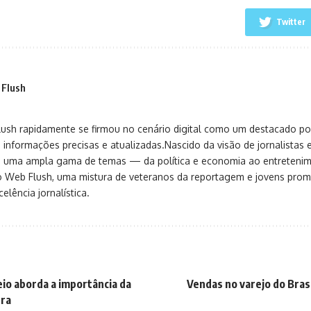
NOTÍCIAS
 previsões dos astros para
Trovões e raios devem marcar
a, 4 de fevereiro
feira em Osasco
de 2026
4 de fevereiro de 2026
ações sobre demanda de EVs na China
 de fevereiro
o
lementos
ionante