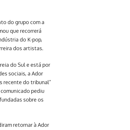
s, o grupo anunciou
 a saída.
 e a decisão veio
 e a gestão havia
ar da decisão,
e ganhar a apelação
-feira, e não se sabe
a ser incerto,
re o possível fim do
O grupo alcançou