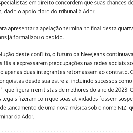
elência jornalística.
io aborda a importância da
Vendas no varejo do Bra
gra