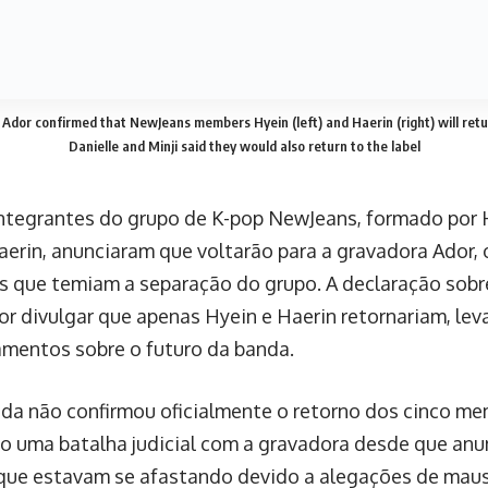
ue Hyein e Haerin optaram por “respeitar a decisão mai
ultarem suas famílias e discutirem com a gravadora. 
 fãs e cautela para não se envolver em especulações i
, Hanni, Danielle e Minji também informaram que decid
dadosas discussões”. Elas explicaram que a notícia sobr
 de forma independente devido à dificuldade de comun
e estava na Antártida. Em sua declaração, elas afirmar
r “músicas e performances sinceras”.
 formado em julho de 2022, alcançou rapidamente o su
r se deteriorou em 2024, em grande parte por conta 
sa da CEO da Ador, Min Hee-jin, que também era mento
es acusaram a gravadora de “maus-tratos” e manipulaç