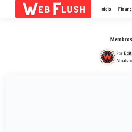
Início
Finanç
Membros 
Por
Edit
Atualiza
K-pop record label
As cinco 
Compartilhe
Hyein e H