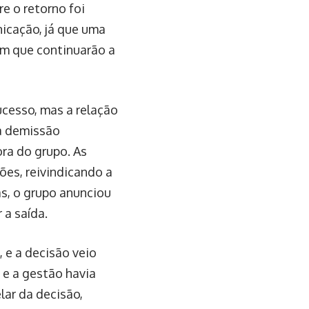
“Attention” e
Contudo, os
nsas, incluindo uma
e foi interrompida
al de notícias, graças à
e entusiastas da
mento e inovações
messas, mantém o alto