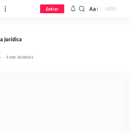
Aa
Entrar
 jurídica
4 min. de leitura
rn to the agency, while Hanni,
nni, Danielle, Minji,
 que trouxe alívio