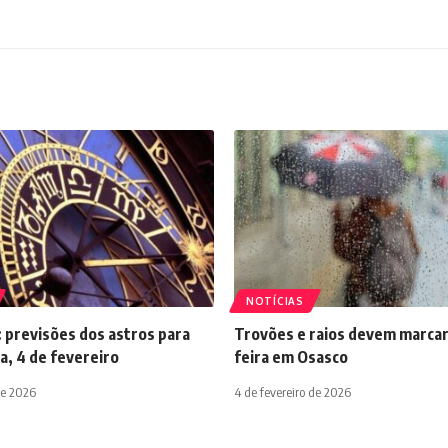
stamos online
stamos sempre online. Fale conosco:
Falar no WhatsApp
os. Conheça
Bet da Sorte
.