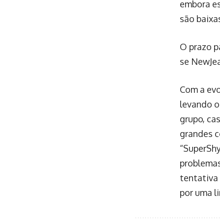
padrão de integridade e exc
ANTERIOR
Debate do Corre
Consciência Ne
Talvez você goste