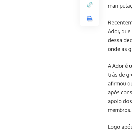
reintegra
sua saída
Recenteme
acompanha
sido “com
embora es
são baixas
O prazo pa
se NewJea
Com a evo
levando o
grupo, ca