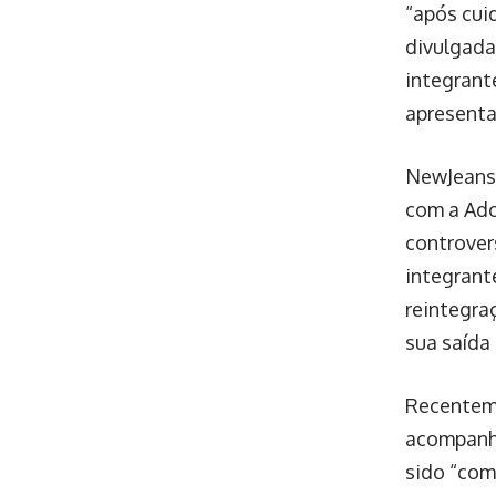
grandes c
“SuperShy
problemas
tentativa
por uma l
Compartilhe
Editorial Web
Por
Lançado em 2018, o Web Flu
sua entrega consistente de
tecnologia, o portal abra
tecnológicas. A redação d