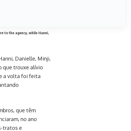
s recente do tribunal”
O comunicado pediu
nfundadas sobre os
iram retornar à Ador
e o retorno foi
icação, já que uma
am que continuarão a
cesso, mas a relação
da demissão
ra do grupo. As
ões, reivindicando a