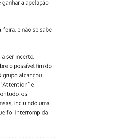
PRÓXIMO
sil caem 0,3% em
setembro