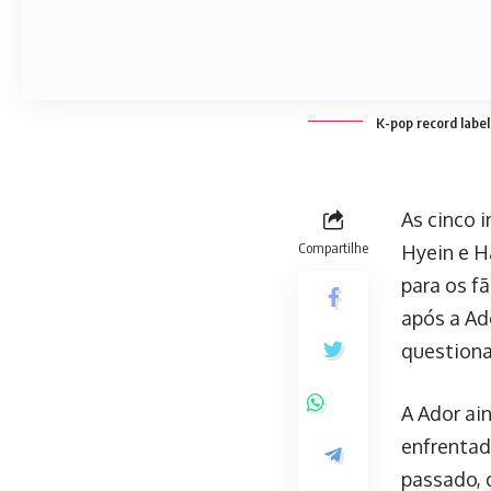
afirmou q
após cons
apoio dos
membros.
Logo após
“após cui
divulgada
integrant
apresenta
NewJeans,
com a Ado
controver
integrant