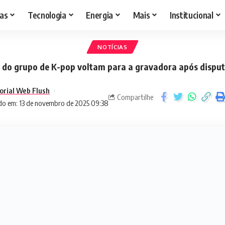
as
Tecnologia
Energia
Mais
Institucional
NOTÍCIAS
do grupo de K-pop voltam para a gravadora após disputa
orial Web Flush
Compartilhe
do em: 13 de novembro de 2025 09:38
 Ador confirmed that NewJeans members Hyein (left) and Haerin (right) will retu
Danielle and Minji said they would also return to the label
integrantes do grupo de K-pop NewJeans, formado por Ha
aerin, anunciaram que voltarão para a gravadora Ador, o