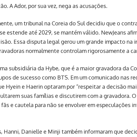
ção de Min, e quando as demandas não foram atendida
 da Ador, que então moveu uma ação judicial para barrar
nte, um tribunal rejeitou os argumentos de NewJeans,
da da interpretação de que a confiança entre o grupo
pletamente arruinada”. O grupo se comprometeu a apel
pecialistas em direito concordem que suas chances d
, dado o apoio claro do tribunal à Ador.
ra apresentar a apelação termina no final desta quarta
ns já formalizou o pedido.
lução deste conflito, o futuro da NewJeans continuava 
s fãs a expressarem preocupações nas redes sociais sob
so apenas duas integrantes retornassem ao contrato. 