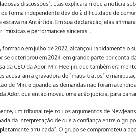
onquistas desde sua estreia, incluindo sucessos como 
”, que figuram em listas de melhores do ano de 2023. 
 legais fizeram com que suas atividades fossem suspe
 de lançamento de uma nova música sob o nome NJZ, qu
iminar da Ador.
Twitter
 Flush
sh rapidamente se firmou no cenário digital como um destacado port
 informações precisas e atualizadas.Nascido da visão de jornalistas 
ça uma ampla gama de temas — da política e economia ao entreteni
o Web Flush, uma mistura de veteranos da reportagem e jovens pro