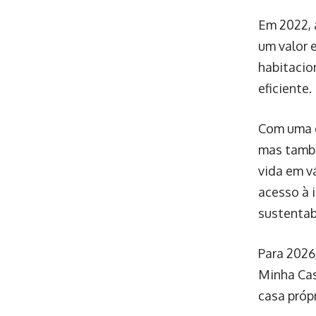
Em 2022, 
um valor 
habitacio
eficiente.
Com uma e
mas també
vida em v
acesso à 
sustentab
Para 2026
Minha Cas
casa própr