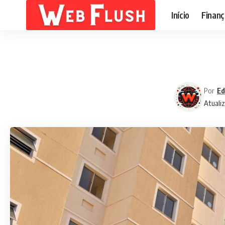
Início
Finanç
Por
Ed
Atualiz