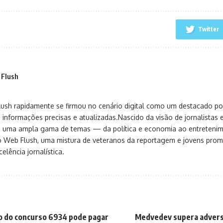
Twitter
 Flush
sh rapidamente se firmou no cenário digital como um destacado port
 informações precisas e atualizadas.Nascido da visão de jornalistas 
ça uma ampla gama de temas — da política e economia ao entreteni
o Web Flush, uma mistura de veteranos da reportagem e jovens pro
elência jornalística.
o do concurso 6934 pode pagar
Medvedev supera adversá