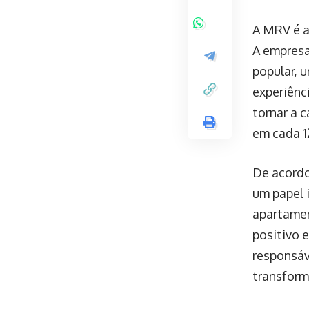
A MRV é a
A empresa
popular, 
experiênc
tornar a c
em cada 1
De acordo
um papel 
apartamen
positivo 
responsáv
transform