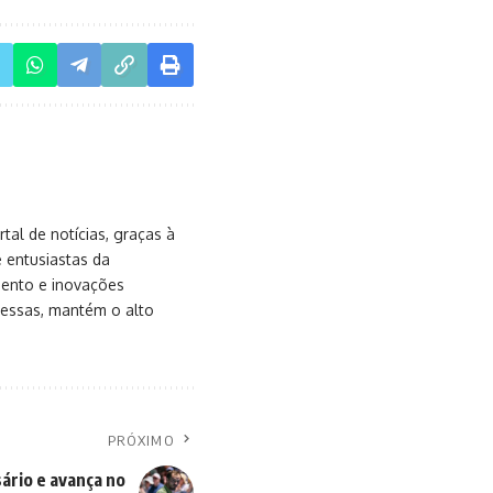
al de notícias, graças à
e entusiastas da
mento e inovações
messas, mantém o alto
PRÓXIMO
rio e avança no