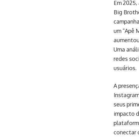
Em 2025, 
Big Broth
campanha 
um “Apê M
aumentou 
Uma análi
redes soc
usuários.
A presenç
Instagram
seus prim
impacto d
plataform
conectar 