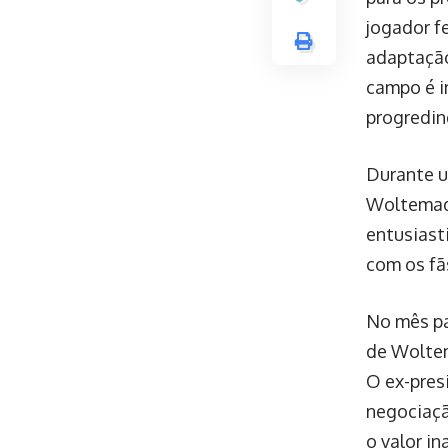
jogador fe
adaptação
campo é i
progredin
Durante u
Woltemade
entusiast
com os fã
No mês pa
de Woltem
O ex-pres
negociaçã
o valor i