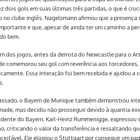
z dois gols em suas últimas três partidas, o que é cruc
 no clube inglês. Nagelsmann afirmou que a presenç
mportante e que, apesar de ainda ter um caminho a perc
do bem.
m dos jogos, antes da derrota do Newcastle para o Arse
 comemorou seu gol com reverência aos torcedores, 
icamente. Essa interação foi bem recebida e ajudou a 
s.
ssado, o Bayern de Munique também demonstrou inte
ade, mas decidiu não prosseguir devido à quantia exig
idente do Bayern, Karl-Heinz Rummenigge, expressou s
o, criticando o valor da transferência e ressaltando q
naceitável. Ele elogiou o Stuttgart por conseguir um p