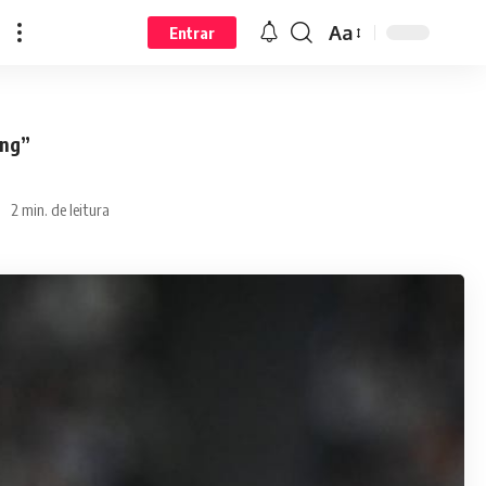
Aa
Entrar
ung”
2 min. de leitura