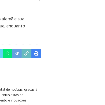
 alemã e sua
gue, enquanto
al de notícias, graças à
e entusiastas da
mento e inovações