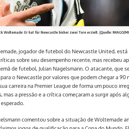
ck Woltemade: Er hat für Newcastle bisher zwei Tore erzielt. (Quelle: IMAGO/
emade, jogador de futebol do Newcastle United, está 
críticas sobre seu desempenho recente, mas recebeu ap
lemã de futebol, Julian Nagelsmann. O atacante, que se
 para o Newcastle por valores que podem chegar a 90 
ua carreira na Premier League de forma um pouco irreg
s, mas a pressão e a crítica começaram a surgir após 
 esperado.
gelsmann comentou sobre a situação de Woltemade a
róximos jogos de qualificação para a Copa do Mundo. E