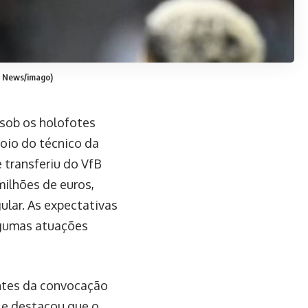
MI News/imago)
sob os holofotes
oio do técnico da
 transferiu do VfB
milhões de euros,
ular. As expectativas
algumas atuações
ntes da convocação
le destacou que o