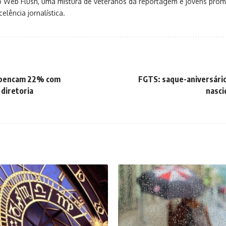
o Web Flush, uma mistura de veteranos da reportagem e jovens pro
elência jornalística.
spencam 22% com
FGTS: saque-aniversário
diretoria
nasci