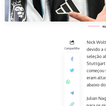
Ni
Nick Wolt
Compartilhe
devido a 
seleção a
Stuttgart
começou s
eram alta
abaixo do
Julian Na
para os p