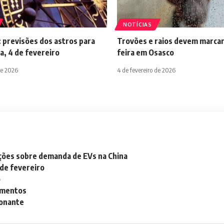
NOTÍCIAS
 previsões dos astros para
Trovões e raios devem marcar
a, 4 de fevereiro
feira em Osasco
de 2026
4 de fevereiro de 2026
ações sobre demanda de EVs na China
 de fevereiro
o
lementos
ionante