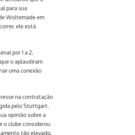
ial para sua
a de Woltemade em
orrer, ele está
nal por 1 a 2,
que o aplaudiram
criar uma conexão
resse na contratação
ida pelo Stuttgart.
ua opinião sobre a
ue o clube considerou
agamento tão elevado,