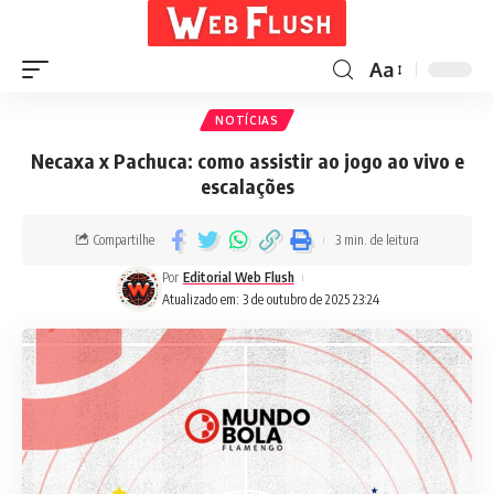
Aa
NOTÍCIAS
Necaxa x Pachuca: como assistir ao jogo ao vivo e
escalações
Compartilhe
3 min. de leitura
Por
Editorial Web Flush
Atualizado em: 3 de outubro de 2025 23:24