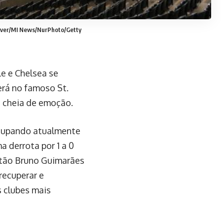
iver/MI News/NurPhoto/Getty
le e Chelsea se
erá no famoso St.
a cheia de emoção.
cupando atualmente
a derrota por 1 a 0
pitão Bruno Guimarães
recuperar e
s clubes mais