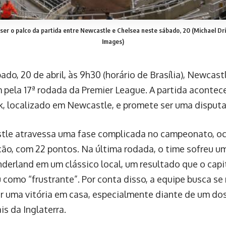
i ser o palco da partida entre Newcastle e Chelsea neste sábado, 20
(Michael Dr
Images)
do, 20 de abril, às 9h30 (horário de Brasília), Newcast
 pela 17ª rodada da Premier League. A partida acontec
k, localizado em Newcastle, e promete ser uma disput
tle atravessa uma fase complicada no campeonato, o
ção, com 22 pontos. Na última rodada, o time sofreu um
nderland em um clássico local, um resultado que o ca
 como “frustrante”. Por conta disso, a equipe busca se 
r uma vitória em casa, especialmente diante de um do
is da Inglaterra.