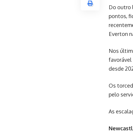
Do outro 
pontos, fi
recenteme
Everton n
Nos últim
favorável
desde 202
Os torced
pelo serv
As escala
Newcastl