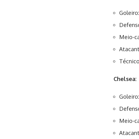
Goleiro
Defenso
Meio-ca
Atacant
Técnic
Chelsea:
Goleiro
Defenso
Meio-ca
Atacant