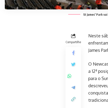
St James' Park va
Neste sába
Compartilhe
enfrentam
James Par
O Newcas
a 12ª posi
para o Su
descreveu
conquista
tradiciona