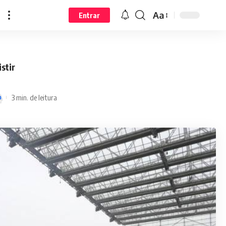
Aa
Entrar
stir
3 min. de leitura