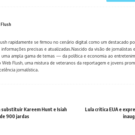
 Flush
sh rapidamente se firmou no cenário digital como um destacado port
 informações precisas e atualizadas.Nascido da visão de jornalistas 
ça uma ampla gama de temas — da política e economia ao entreteni
o Web Flush, uma mistura de veteranos da reportagem e jovens pro
elência jornalística.
 substituir Kareem Hunt e Isiah
Lula critica EUA e expr
de 900 jardas
inaug