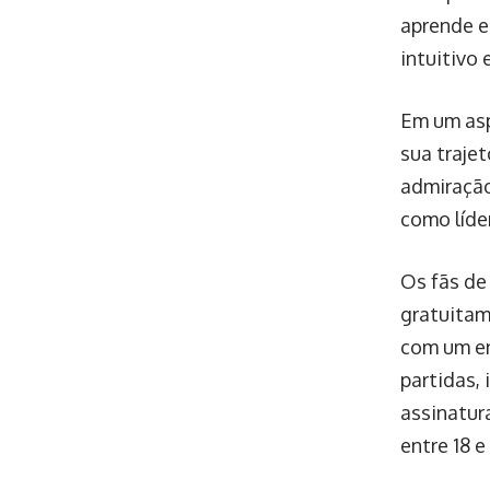
aprende e
intuitivo 
Em um asp
sua traje
admiração
como líde
Os fãs de
gratuitam
com um en
partidas,
assinatur
entre 18 