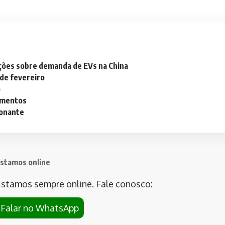
ações sobre demanda de EVs na China
 de fevereiro
o
lementos
ionante
stamos online
stamos sempre online. Fale conosco:
Falar no WhatsApp