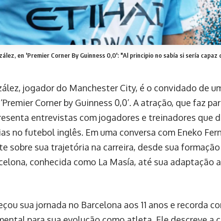
ález, en 'Premier Corner By Guinness 0,0': "Al principio no sabía si sería capaz d
ález, jogador do Manchester City, é o convidado de u
‘Premier Corner by Guinness 0,0’. A atração, que faz pa
esenta entrevistas com jogadores e treinadores que 
ias no futebol inglês. Em uma conversa com Eneko Fer
ete sobre sua trajetória na carreira, desde sua formaç
celona, conhecida como La Masía, até sua adaptação a
çou sua jornada no Barcelona aos 11 anos e recorda c
mental para sua evolução como atleta. Ele descreve a 