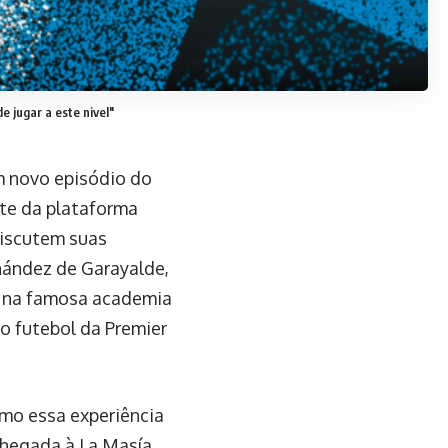
e jugar a este nivel"
m novo episódio do
rte da plataforma
discutem suas
nández de Garayalde,
ão na famosa academia
o futebol da Premier
omo essa experiência
chegada à La Masía