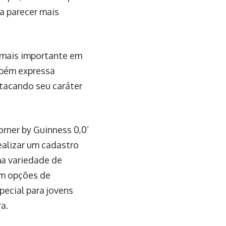
a parecer mais
 mais importante em
ambém expressa
tacando seu caráter
orner by Guinness 0,0’
ealizar um cadastro
ma variedade de
com opções de
ecial para jovens
a.