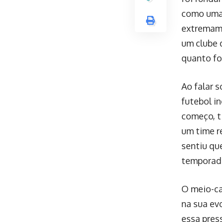
como uma 
extremame
um clube 
quanto fo
Ao falar 
futebol i
começo, t
um time r
sentiu qu
temporada
O meio-ca
na sua ev
essa pres