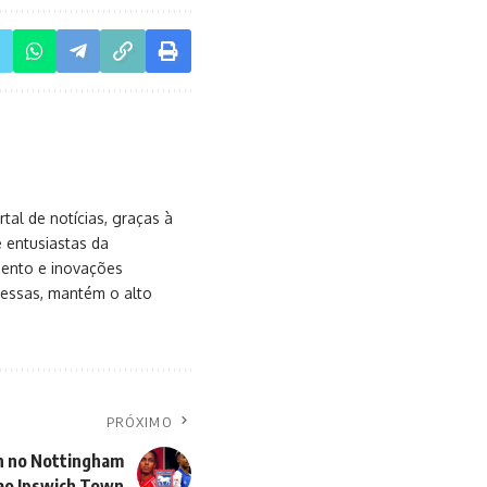
al de notícias, graças à
e entusiastas da
mento e inovações
messas, mantém o alto
PRÓXIMO
n no Nottingham
ao Ipswich Town