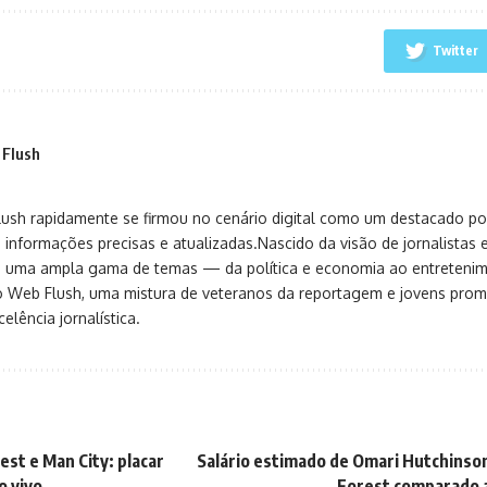
Twitter
 Flush
sh rapidamente se firmou no cenário digital como um destacado port
 informações precisas e atualizadas.Nascido da visão de jornalistas 
ça uma ampla gama de temas — da política e economia ao entreteni
o Web Flush, uma mistura de veteranos da reportagem e jovens pro
elência jornalística.
st e Man City: placar
Salário estimado de Omari Hutchinso
o vivo
Forest comparado 