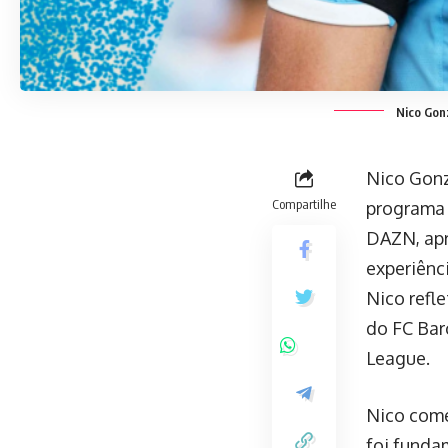
Nico Gonz
Nico Gonz
Compartilhe
programa 
DAZN, apr
experiênc
Nico refl
do FC Bar
League.
Nico come
foi funda