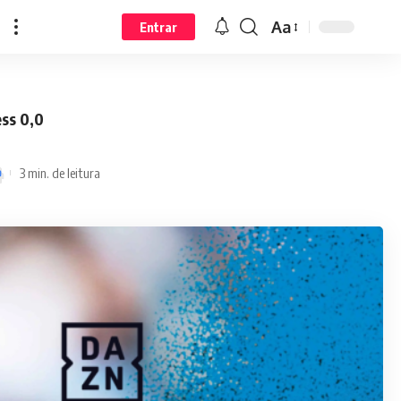
Aa
Entrar
ss 0,0
3 min. de leitura