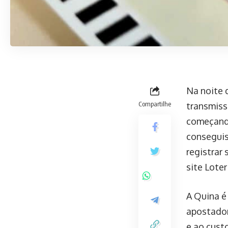
Na noite 
Compartilhe
transmiss
começando
conseguis
registrar
site Loter
A Quina é
apostador
e ao cust