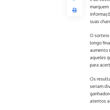
marquem d
informaçõ
suas chan
O sorteio
longo fin
aumento n
aqueles q
para acert
Os result
seriam di
ganhadore
atentos a