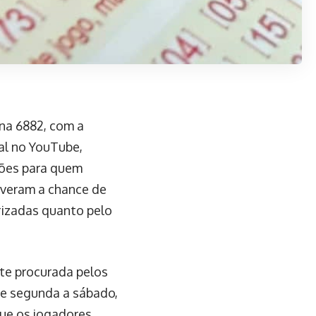
ina 6882, com a
al no YouTube,
hões para quem
iveram a chance de
orizadas quanto pelo
nte procurada pelos
de segunda a sábado,
que os jogadores