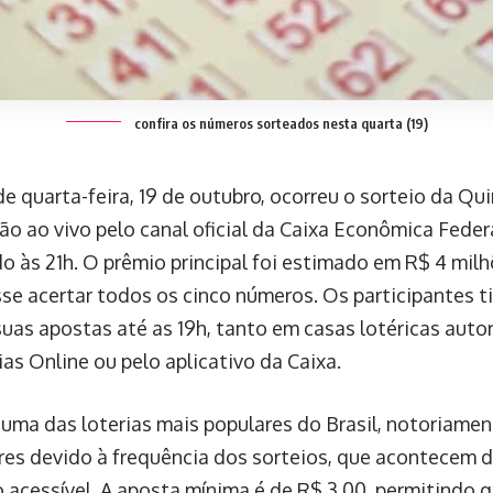
confira os números sorteados nesta quarta (19)
de quarta-feira, 19 de outubro, ocorreu o sorteio da Qu
ão ao vivo pelo canal oficial da Caixa Econômica Feder
 às 21h. O prêmio principal foi estimado em R$ 4 mil
se acertar todos os cinco números. Os participantes t
 suas apostas até as 19h, tanto em casas lotéricas aut
ias Online ou pelo aplicativo da Caixa.
 uma das loterias mais populares do Brasil, notoriame
es devido à frequência dos sorteios, que acontecem 
o acessível. A aposta mínima é de R$ 3,00, permitindo 