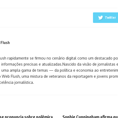
Twitter
 Flush
sh rapidamente se firmou no cenário digital como um destacado port
 informações precisas e atualizadas.Nascido da visão de jornalistas 
ça uma ampla gama de temas — da política e economia ao entreteni
o Web Flush, uma mistura de veteranos da reportagem e jovens pro
elência jornalística.
se pronuncia sobre polêmica
Sophie Cunningham afirma qu