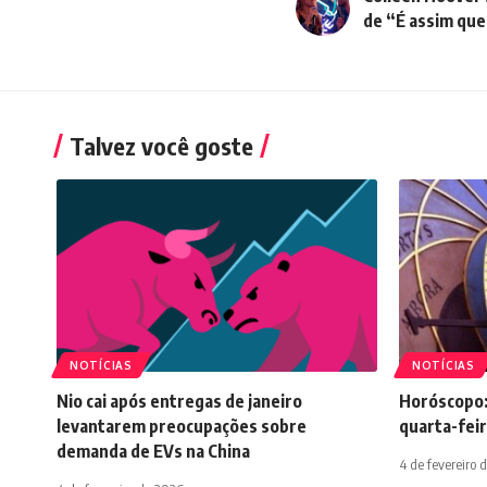
de “É assim que
Talvez você goste
NOTÍCIAS
NOTÍCIAS
Nio cai após entregas de janeiro
Horóscopo:
levantarem preocupações sobre
quarta-feir
demanda de EVs na China
4 de fevereiro 