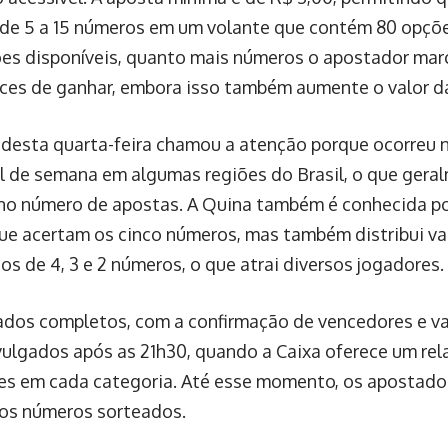
e 5 a 15 números em um volante que contém 80 opçõ
es disponíveis, quanto mais números o apostador marc
ces de ganhar, embora isso também aumente o valor d
 desta quarta-feira chamou a atenção porque ocorreu 
al de semana em algumas regiões do Brasil, o que gera
o número de apostas. A Quina também é conhecida po
ue acertam os cinco números, mas também distribui val
os de 4, 3 e 2 números, o que atrai diversos jogadores.
ados completos, com a confirmação de vencedores e va
vulgados após as 21h30, quando a Caixa oferece um relat
s em cada categoria. Até esse momento, os apostad
os números sorteados.