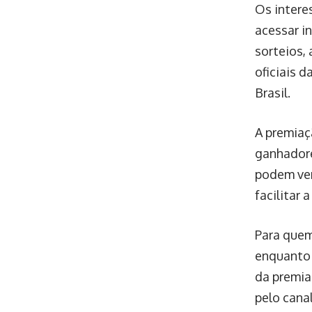
Os intere
acessar i
sorteios,
oficiais d
Brasil.
A premiaç
ganhadore
podem ver
facilitar 
Para quem
enquanto 
da premia
pelo cana