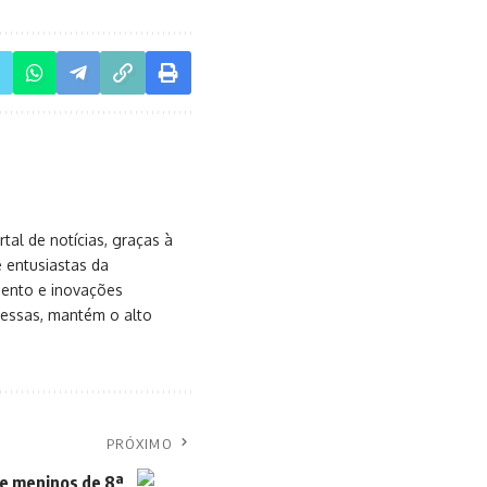
al de notícias, graças à
e entusiastas da
mento e inovações
messas, mantém o alto
PRÓXIMO
e meninos de 8ª