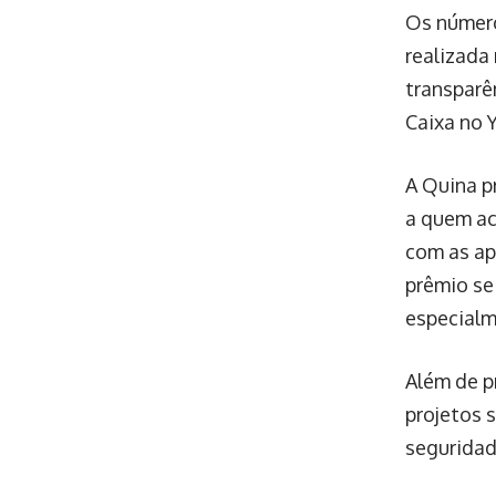
Os número
realizada
transparê
Caixa no 
A Quina p
a quem ac
com as ap
prêmio se
especialm
Além de p
projetos s
seguridad