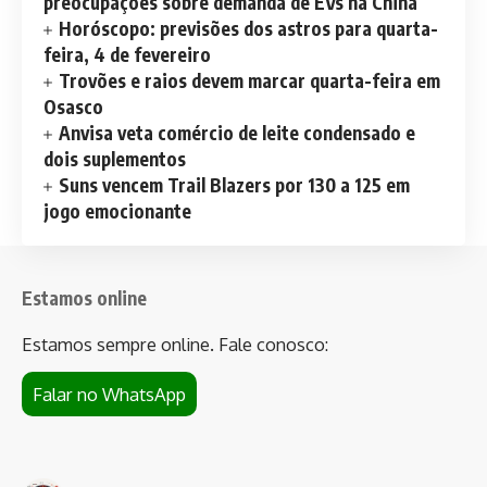
preocupações sobre demanda de EVs na China
Horóscopo: previsões dos astros para quarta-
feira, 4 de fevereiro
Trovões e raios devem marcar quarta-feira em
Osasco
Anvisa veta comércio de leite condensado e
dois suplementos
Suns vencem Trail Blazers por 130 a 125 em
jogo emocionante
Estamos online
Estamos sempre online. Fale conosco:
Falar no WhatsApp