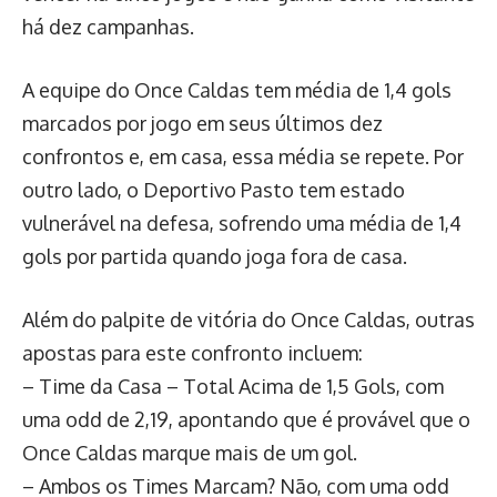
há dez campanhas.
A equipe do Once Caldas tem média de 1,4 gols
marcados por jogo em seus últimos dez
confrontos e, em casa, essa média se repete. Por
outro lado, o Deportivo Pasto tem estado
vulnerável na defesa, sofrendo uma média de 1,4
gols por partida quando joga fora de casa.
Além do palpite de vitória do Once Caldas, outras
apostas para este confronto incluem:
– Time da Casa – Total Acima de 1,5 Gols, com
uma odd de 2,19, apontando que é provável que o
Once Caldas marque mais de um gol.
– Ambos os Times Marcam? Não, com uma odd