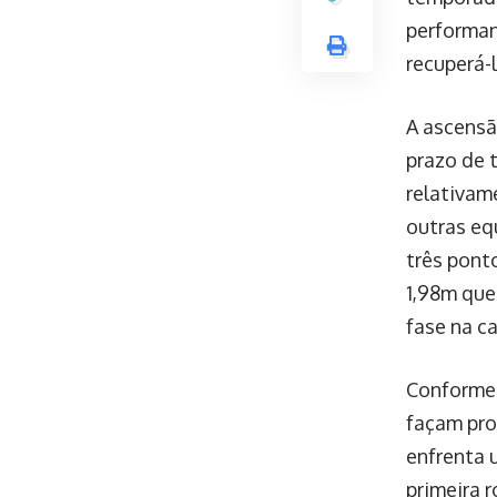
performan
recuperá-l
A ascensã
prazo de 
relativam
outras eq
três pont
1,98m que
fase na ca
Conforme 
façam pro
enfrenta 
primeira 