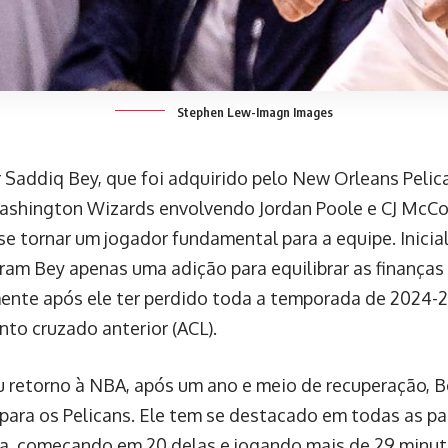
Stephen Lew-Imagn Images
 Saddiq Bey, que foi adquirido pelo New Orleans Peli
shington Wizards envolvendo Jordan Poole e CJ McCo
se tornar um jogador fundamental para a equipe. Inici
ram Bey apenas uma adição para equilibrar as finanças 
ente após ele ter perdido toda a temporada de 2024-
nto cruzado anterior (ACL).
 retorno à NBA, após um ano e meio de recuperação, 
 para os Pelicans. Ele tem se destacado em todas as pa
, começando em 20 delas e jogando mais de 29 minuto