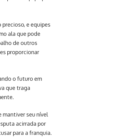
 precioso, e equipes
omo ala que pode
balho de outros
hes proporcionar
zando o futuro em
iva que traga
mente.
 mantiver seu nível
isputa acirrada por
usar para a franquia.