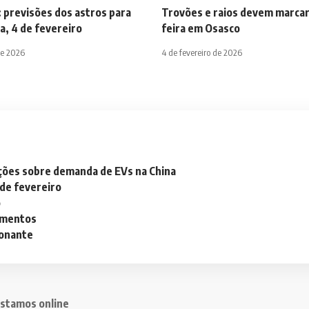
 previsões dos astros para
Trovões e raios devem marcar
a, 4 de fevereiro
feira em Osasco
de 2026
4 de fevereiro de 2026
ações sobre demanda de EVs na China
 de fevereiro
o
lementos
ionante
stamos online