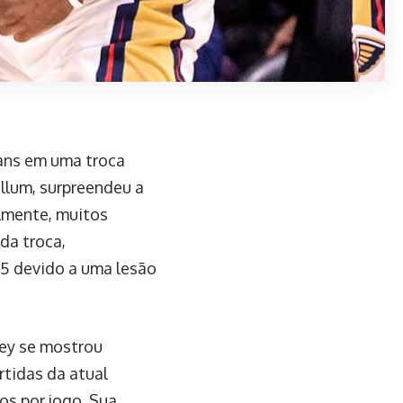
cans em uma troca
llum, surpreendeu a
almente, muitos
da troca,
25 devido a uma lesão
Bey se mostrou
rtidas da atual
s por jogo. Sua