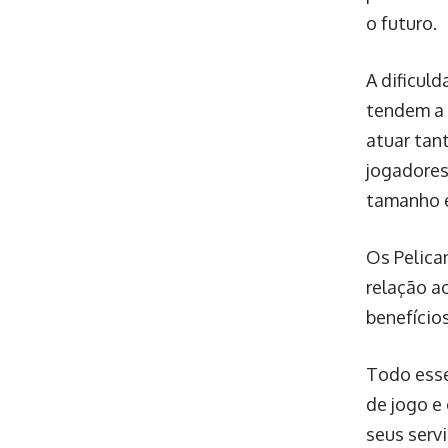
o futuro.
A dificul
tendem a 
atuar tan
jogadores
tamanho e
Os Pelica
relação ao
benefício
Todo esse
de jogo e 
seus servi