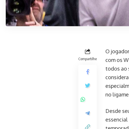
O jogador
Compartilhe
com os Wa
todos ao 
considera
especialm
no ligame
Desde seu
essencial
temporada