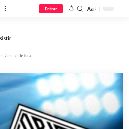
Aa
Entrar
istir
2 min. de leitura