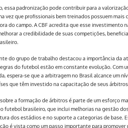
o, essa padronização pode contribuir para a valorizaçã
uma vez que profissionais bem treinados possuem mais c
fora do campo. A CBF acredita que esse investimento 
lhorar a credibilidade de suas competições, benefic
asileiro.
nte do grupo de trabalho destacou a importância da a
 regras do futebol estão em constante evolução. Com
da, espera-se que a arbitragem no Brasil alcance um ní
íses que têm investido na capacitação de seus árbitros
sobre a formação de árbitros é parte de um esforço ma
o futebol brasileiro, que inclui melhorias na gestão dos
tura dos estádios e no suporte a categorias de base. E
ção é vista como um passo importante para promover 