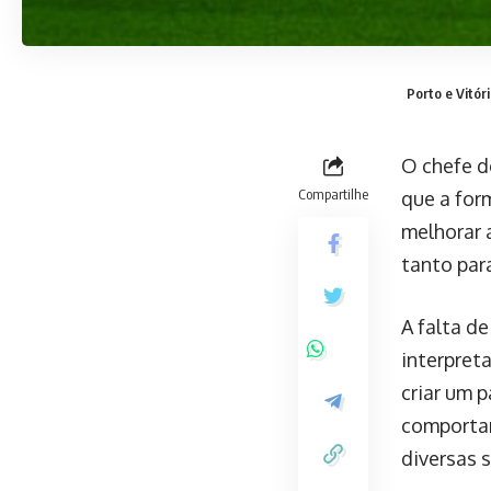
Porto e Vitór
O chefe d
Compartilhe
que a for
melhorar 
tanto par
A falta d
interpreta
criar um 
comportam
diversas 