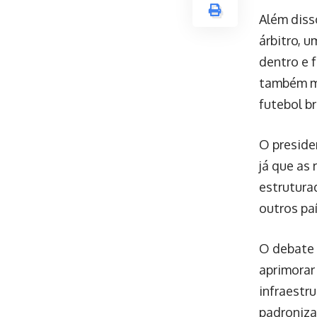
Além diss
árbitro, 
dentro e 
também me
futebol br
O preside
já que as
estrutura
outros pa
O debate 
aprimorar 
infraestru
padroniza