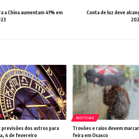
ra a China aumentam 41% em
Conta de luz deve alcan
023
202
NOTÍCIAS
 previsões dos astros para
Trovões e raios devem marcar
a, 4 de fevereiro
feira em Osasco