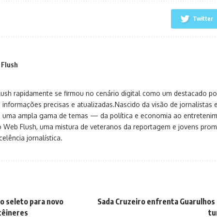
Twitter
 Flush
sh rapidamente se firmou no cenário digital como um destacado port
 informações precisas e atualizadas.Nascido da visão de jornalistas 
ça uma ampla gama de temas — da política e economia ao entreteni
o Web Flush, uma mistura de veteranos da reportagem e jovens pro
elência jornalística.
ão seleto para novo
Sada Cruzeiro enfrenta Guarulhos 
têineres
tu