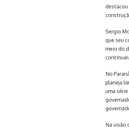
destacou 
construçã
Sergio Mo
que seu c
meio do di
continuar
No Paraná
planeja l
uma série
governado
governado
Na visão 