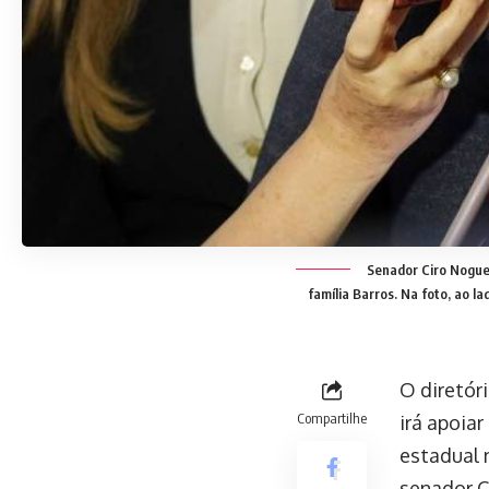
Senador Ciro Nogueir
família Barros. Na foto, ao l
O diretóri
Compartilhe
irá apoia
estadual 
senador Ci