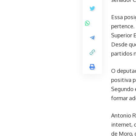
Essa posi
pertence.
Superior 
Desde que
partidos 
O deputad
positiva 
Segundo e
formar ad
Antonio R
internet, 
de Moro, 