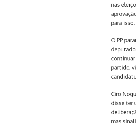
nas eleiçõ
aprovação
para isso.
O PP para
deputados
continuar
partido, v
candidatu
Ciro Nogu
disse ter
deliberaç
mas sinal