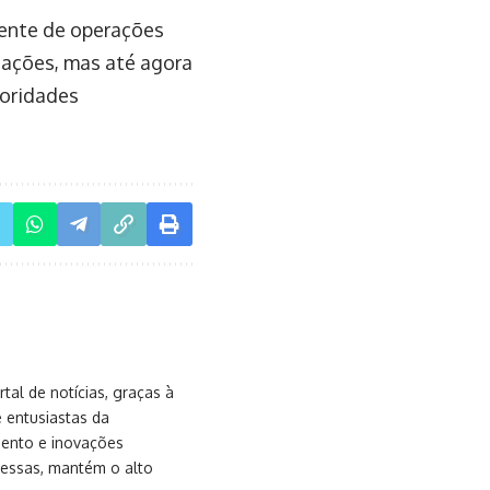
dente de operações
gações, mas até agora
toridades
al de notícias, graças à
e entusiastas da
mento e inovações
messas, mantém o alto