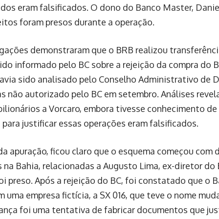
dos eram falsificados. O dono do Banco Master, Daniel
eitos foram presos durante a operação.
igações demonstraram que o BRB realizou transferênc
sido informado pelo BC sobre a rejeição da compra do 
avia sido analisado pelo Conselho Administrativo de
as não autorizado pelo BC em setembro. Análises reve
bilionários a Vorcaro, embora tivesse conhecimento de
 para justificar essas operações eram falsificados.
 da apuração, ficou claro que o esquema começou com 
s na Bahia, relacionadas a Augusto Lima, ex-diretor do
i preso. Após a rejeição do BC, foi constatado que o
 uma empresa fictícia, a SX 016, que teve o nome muda
nça foi uma tentativa de fabricar documentos que jus