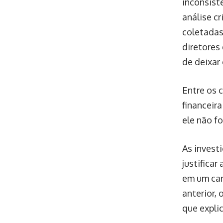
inconsist
análise c
coletadas
diretores
de deixar 
Entre os 
financeir
ele não f
As invest
justifica
em um car
anterior,
que explic