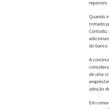
repasses.
Quando in
tomado pr
Contudo, 
adicionai
do banco 
A continu
considera
de uma cr
empréstim
adoção de
Em comuni