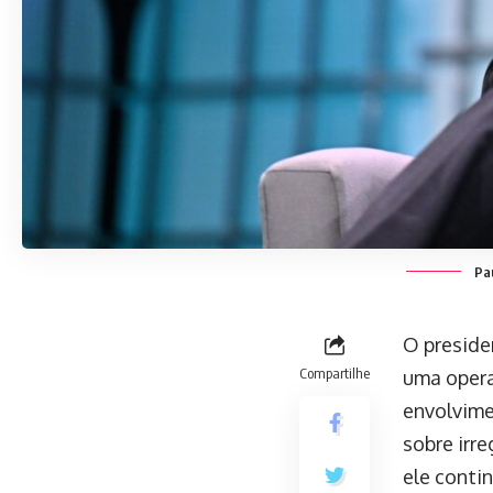
Pa
O preside
Compartilhe
uma opera
envolvime
sobre irr
ele conti