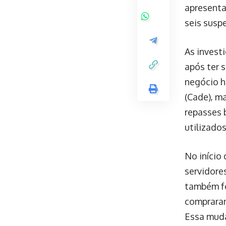
apresenta
seis susp
As invest
após ter 
negócio h
(Cade), m
repasses 
utilizados
No início
servidore
também fo
compraram
Essa muda