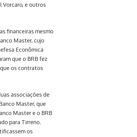
 Vorcaro, e outros
ias financeiras mesmo
Banco Master, cujo
 Defesa Econômica
laram que o BRB fez
 que os contratos
duas associações de
 Banco Master, que
 Banco Master e o BRB
do para Tirreno.
tificassem os