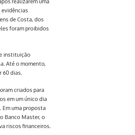
após realizarem uma
s evidências
bens de Costa, dos
les foram proibidos
e instituição
sa. Até o momento,
 60 dias.
oram criados para
dos em um único dia
C. Em uma proposta
do Banco Master, o
a riscos financeiros.