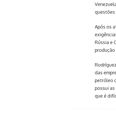
Venezuela
questões 
Após os a
exigências
Rússia e 
produção 
Rodríguez
das empre
petróleo d
possui as
que é difí