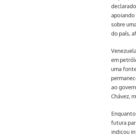
declarado
apoiando 
sobre uma
do país, 
Venezuela
em petról
uma fonte
permanece
ao govern
Chávez, m
Enquanto 
futura pa
indicou i