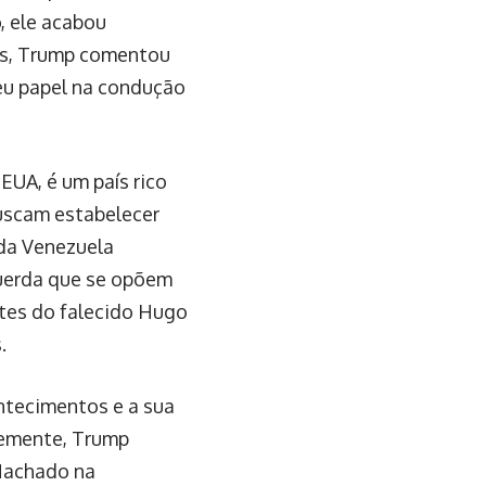
, ele acabou
tes, Trump comentou
eu papel na condução
EUA, é um país rico
uscam estabelecer
 da Venezuela
uerda que se opõem
tes do falecido Hugo
.
ntecimentos e a sua
ntemente, Trump
 Machado na