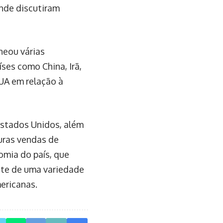
nde discutiram
neou várias
íses como China, Irã,
EUA em relação à
Estados Unidos, além
uras vendas de
nomia do país, que
nte de uma variedade
mericanas.