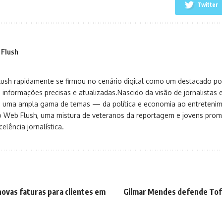
Twitter
 Flush
sh rapidamente se firmou no cenário digital como um destacado port
 informações precisas e atualizadas.Nascido da visão de jornalistas 
ça uma ampla gama de temas — da política e economia ao entreteni
o Web Flush, uma mistura de veteranos da reportagem e jovens pro
elência jornalística.
ovas faturas para clientes em
Gilmar Mendes defende Toff