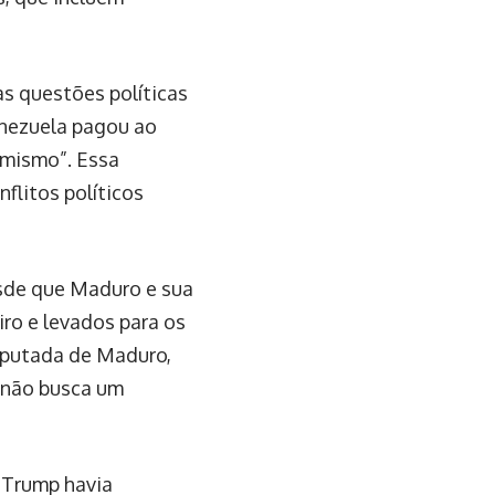
as questões políticas
enezuela pagou ao
emismo”. Essa
flitos políticos
sde que Maduro e sua
ro e levados para os
eputada de Maduro,
 não busca um
 Trump havia