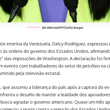
Jim Watson/AFP/Getty Images
nte interina da Venezuela, Delcy Rodríguez, expresso
o às ordens do governo dos Estados Unidos, afirmando
te” das imposições de Washington. A declaração foi fe
m evento com trabalhadores do setor de petróleo na c
smitido pela televisão estatal.
, que assumiu a liderança do país após a captura do ex
nfrenta o desafio de manter a lealdade dos apoiador
busca agradar o governo americano. Quase um mês ap
a começou a reagir contra a pressão dos Estados Unido