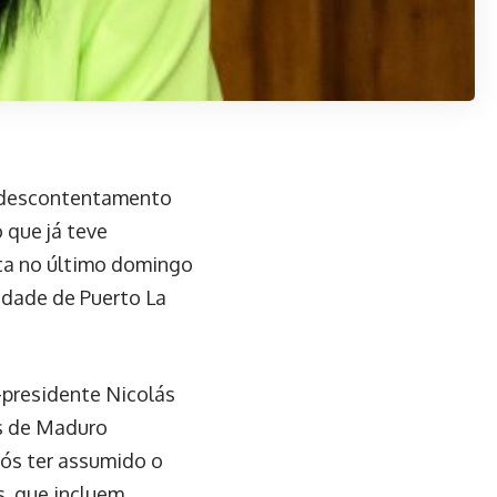
u descontentamento
 que já teve
ita no último domingo
idade de Puerto La
-presidente Nicolás
es de Maduro
ós ter assumido o
s, que incluem