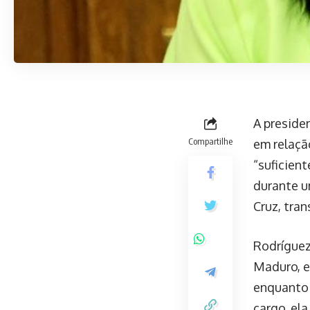
A preside
Compartilhe
em relaçã
“suficien
durante u
Cruz, tran
Rodríguez
Maduro, e
enquanto 
cargo, el