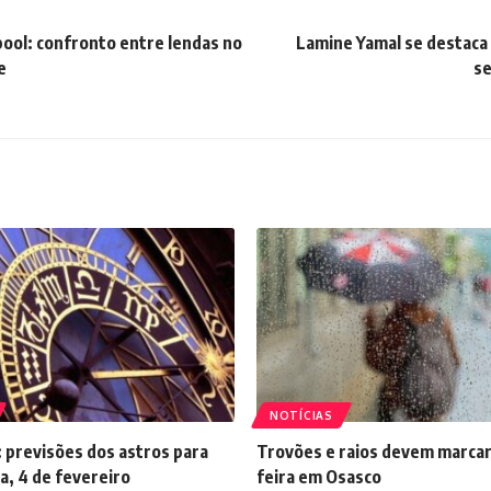
pool: confronto entre lendas no
Lamine Yamal se destaca
e
se
NOTÍCIAS
 previsões dos astros para
Trovões e raios devem marcar
a, 4 de fevereiro
feira em Osasco