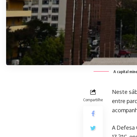
A capital min
Neste sáb
Compartilhe
entre parc
acompanha
A Defesa 
17,2°C, e