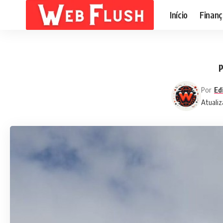
Início
Finanç
p
Por
Ed
Atualiz