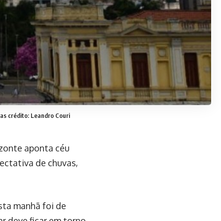
vas
crédito: Leandro Couri
izonte aponta céu
pectativa de chuvas,
sta manhã foi de
r deve ficar em torno