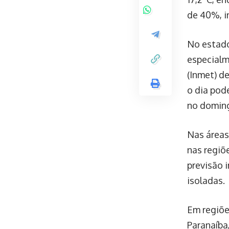
de 40%, i
No estado
especialm
(Inmet) d
o dia pod
no domin
Nas áreas
nas regiõ
previsão 
isoladas.
Em regiõe
Paranaíba