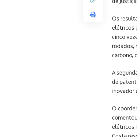
de Justiça
Os result
elétricos
cinco vez
rodados, 
carbono, 
A segunda
de patent
inovador 
O coorden
comentou 
elétricos 
Costa res