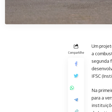
Um projet
Compartilhe
a combustã
segunda f
desenvolv
IFSC (Inst
Na primei
para a ve
instituiçõ