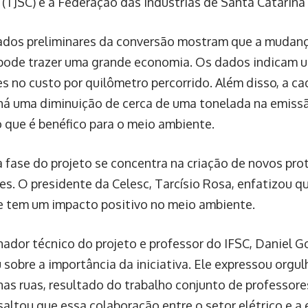
 (TJSC) e a Federação das Indústrias de Santa Catarina 
ados preliminares da conversão mostram que a mudanç
 pode trazer uma grande economia. Os dados indicam 
es no custo por quilômetro percorrido. Além disso, a ca
há uma diminuição de cerca de uma tonelada na emiss
o que é benéfico para o meio ambiente.
 fase do projeto se concentra na criação de novos prot
es. O presidente da Celesc, Tarcísio Rosa, enfatizou qu
e tem um impacto positivo no meio ambiente.
ador técnico do projeto e professor do IFSC, Daniel G
sobre a importância da iniciativa. Ele expressou orgul
nas ruas, resultado do trabalho conjunto de professores
saltou que essa colaboração entre o setor elétrico e a