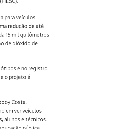
(FIESC).
a para veículos
uma redução de até
da 15 mil quilômetros
ão de dióxido de
ótipos e no registro
e o projeto é
odoy Costa,
ho em ver veículos
, alunos e técnicos.
 educação pública