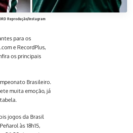
CORD
Reprodução/Instagram
antes para os
com e RecordPlus,
fira os principais
ampeonato Brasileiro.
ete muita emoção, já
tabela.
is jogos da Brasil
Peñarol às 18h15,