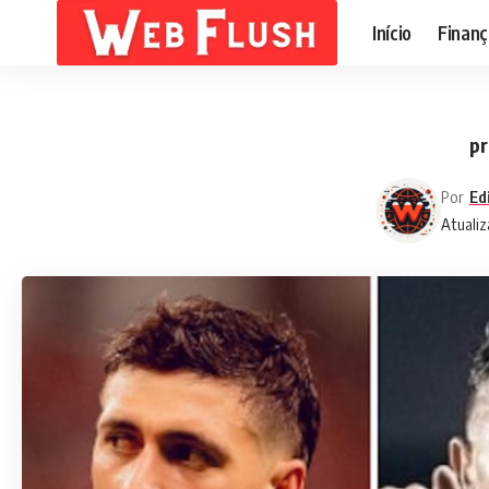
Início
Finanç
pr
Por
Ed
Atualiz