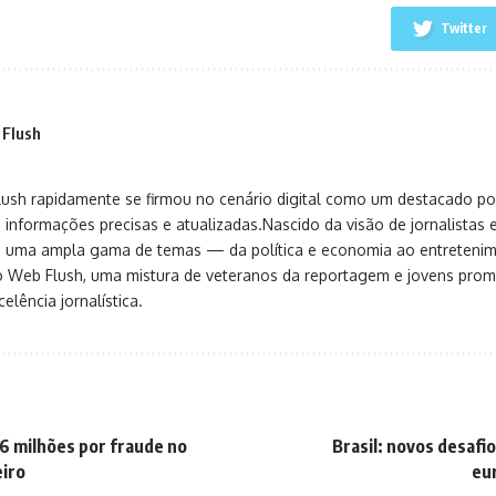
Twitter
 Flush
sh rapidamente se firmou no cenário digital como um destacado port
 informações precisas e atualizadas.Nascido da visão de jornalistas 
ça uma ampla gama de temas — da política e economia ao entreteni
o Web Flush, uma mistura de veteranos da reportagem e jovens pro
elência jornalística.
6 milhões por fraude no
Brasil: novos desafi
eiro
eu