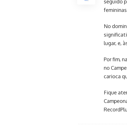
seguido p
femininas
No doming
significat
lugar, e, 
Por fim, 
no Campeo
carioca q
Fique ate
Campeonat
RecordPlu