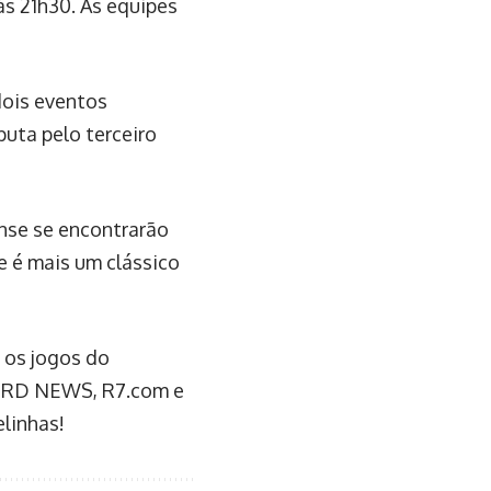
às 21h30. As equipes
dois eventos
sputa pelo terceiro
ense se encontrarão
e é mais um clássico
 os jogos do
CORD NEWS, R7.com e
elinhas!