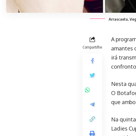
Arrascaeta, Ve
A program
Compartilhe
amantes 
irá transm
confronto
Nesta qua
O Botafog
que ambos
Na quinta
Ladies Cup