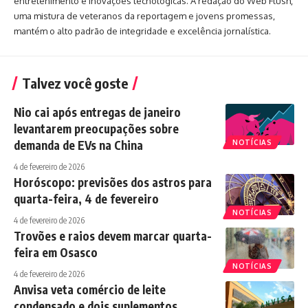
entretenimento e inovações tecnológicas. A redação do Web Flush,
uma mistura de veteranos da reportagem e jovens promessas,
mantém o alto padrão de integridade e excelência jornalística.
Talvez você goste
Nio cai após entregas de janeiro
levantarem preocupações sobre
demanda de EVs na China
NOTÍCIAS
4 de fevereiro de 2026
Horóscopo: previsões dos astros para
quarta-feira, 4 de fevereiro
NOTÍCIAS
4 de fevereiro de 2026
Trovões e raios devem marcar quarta-
feira em Osasco
NOTÍCIAS
4 de fevereiro de 2026
Anvisa veta comércio de leite
condensado e dois suplementos