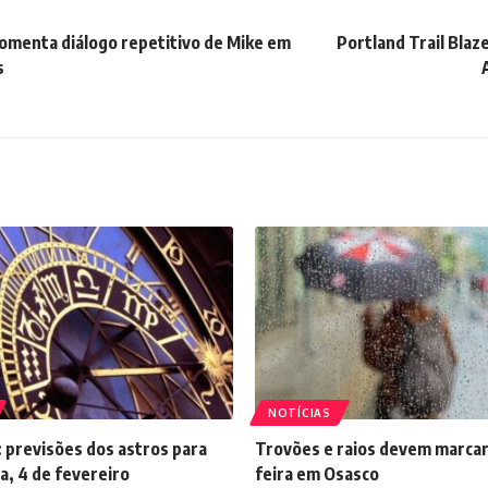
omenta diálogo repetitivo de Mike em
Portland Trail Blaz
s
NOTÍCIAS
 previsões dos astros para
Trovões e raios devem marcar
a, 4 de fevereiro
feira em Osasco