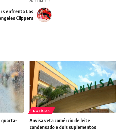
PRÓXIMO
ers enfrenta Los
Angeles Clippers
NOTÍCIAS
 quarta-
Anvisa veta comércio de leite
condensado e dois suplementos