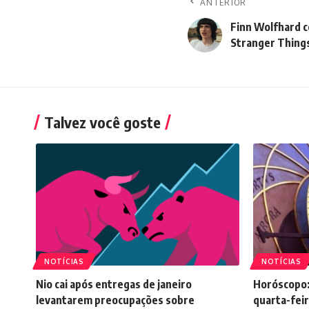
ANTERIOR
Finn Wolfhard c
Stranger Thing
Talvez você goste
NOTÍCIAS
NOTÍCIAS
Nio cai após entregas de janeiro
Horóscopo:
levantarem preocupações sobre
quarta-feir