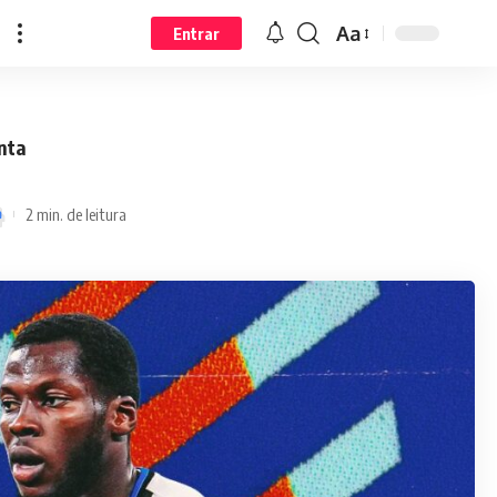
Aa
Entrar
nta
2 min. de leitura