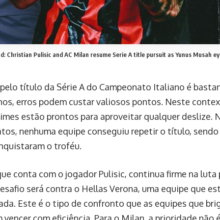
: Christian Pulisic and AC Milan resume Serie A title pursuit as Yunus Musah e
 pelo título da Série A do Campeonato Italiano é bastan
nos, erros podem custar valiosos pontos. Neste contex
times estão prontos para aproveitar qualquer deslize. 
os, nenhuma equipe conseguiu repetir o título, sendo q
nquistaram o troféu.
que conta com o jogador Pulisic, continua firme na luta
esafio será contra o Hellas Verona, uma equipe que es
xada. Este é o tipo de confronto que as equipes que bri
vencer com eficiência. Para o Milan, a prioridade não 