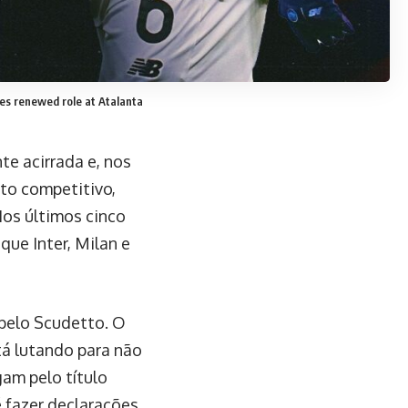
yes renewed role at Atalanta
te acirrada e, nos
to competitivo,
Nos últimos cinco
ue Inter, Milan e
 pelo Scudetto. O
tá lutando para não
gam pelo título
é fazer declarações