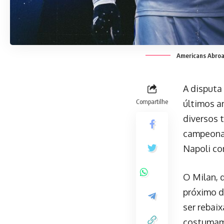
Americans Abroad
A disputa
Compartilhe
últimos a
diversos 
campeonat
Napoli co
O Milan, 
próximo d
ser rebai
costumam 