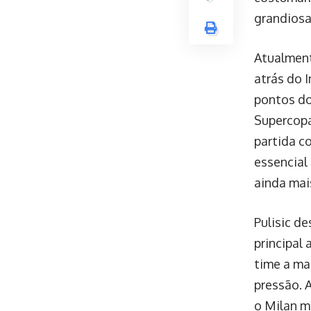
grandiosa
Atualment
atrás do 
pontos do
Supercopa
partida c
essencial 
ainda mais
Pulisic d
principal
time a ma
pressão. 
o Milan m