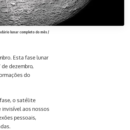
endário lunar completo do mês
/
mbro. Esta fase lunar
7 de dezembro,
formações do
ase, o satélite
 invisível aos nossos
exões pessoais,
adas.