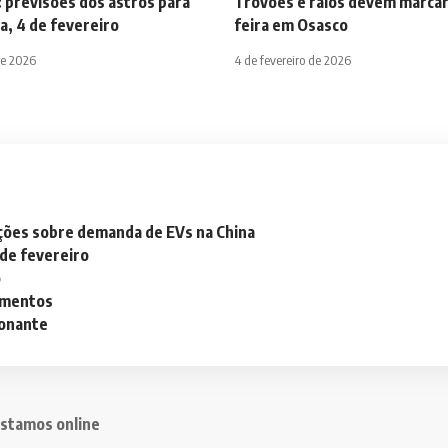
 previsões dos astros para
Trovões e raios devem marcar
a, 4 de fevereiro
feira em Osasco
de 2026
4 de fevereiro de 2026
ações sobre demanda de EVs na China
 de fevereiro
o
lementos
ionante
stamos online