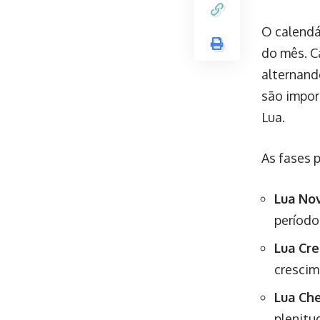
O calendá
do mês. Ca
alternand
são impor
Lua.
As fases p
Lua No
período
Lua Cr
crescim
Lua Che
plenitud