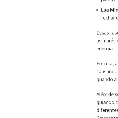
Lua Mi
fechar 
Essas fas
as marés 
energia.
Em relaçã
causando 
quando a L
Além de su
guiando c
diferentes
Crescente