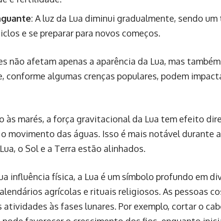
nguante
: A luz da Lua diminui gradualmente, sendo um
ciclos e se preparar para novos começos.
es não afetam apenas a aparência da Lua, mas também 
e, conforme algumas crenças populares, podem impact
o às marés, a força gravitacional da Lua tem efeito dir
o movimento das águas. Isso é mais notável durante a
ua, o Sol e a Terra estão alinhados.
a influência física, a Lua é um símbolo profundo em div
alendários agrícolas e rituais religiosos. As pessoas 
 atividades às fases lunares. Por exemplo, cortar o ca
 pode favorecer o crescimento dos fios, enquanto inici