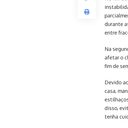
instabili
parcialme
durante a
entre fra
Na segund
afetar o 
fim de se
Devido ao
casa, mant
estilhaço
disso, evi
tenha cui