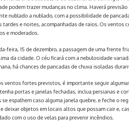
dade podem trazer mudanças no clima. Haverá previsão
nte nublado a nublado, com a possibilidade de pancad
s tardes e noites, acompanhadas de raios. Os ventos co
cos e moderados.
a-feira, 15 de dezembro, a passagem de uma frente fr
clima da cidade. O céu ficará com a nebulosidade varia
mana, há chances de pancadas de chuva isoladas durant
s ventos fortes previstos, é importante seguir algu
enha portas e janelas fechadas, inclua persianas e cor
s se espalhem caso alguma janela quebre, e feche o reg
te deixar objetos em locais altos que possam cair e, cas
dado com o uso de velas para prevenir incêndios.