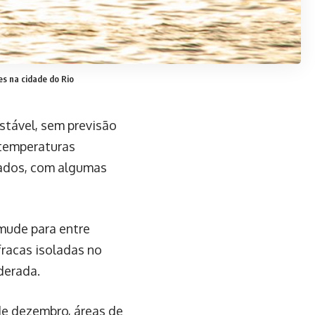
es na cidade do Rio
estável, sem previsão
 temperaturas
ados, com algumas
 mude para entre
fracas isoladas no
derada.
de dezembro, áreas de