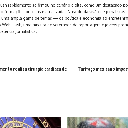
sh rapidamente se firmou no cenário digital como um destacado port
 informações precisas e atualizadas.Nascido da visão de jornalistas 
ça uma ampla gama de temas — da política e economia ao entreteni
o Web Flush, uma mistura de veteranos da reportagem e jovens pro
elência jornalística.
ento realiza cirurgia cardíaca de
Tarifaço mexicano impac