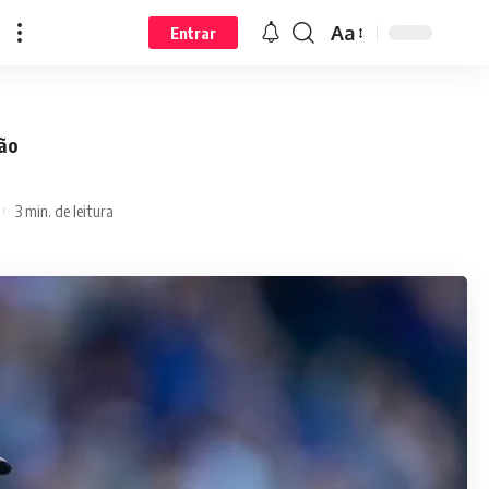
Aa
Entrar
ção
3 min. de leitura