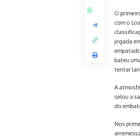
O primeir
com o Los
classific
jogada er
empatado 
bateu uma 
tentar lan
A atmosfe
selou a s
do embate
Nos prime
arremessa