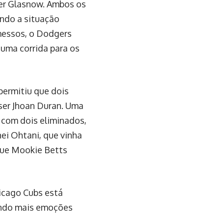
er Glasnow. Ambos os
ando a situação
messos, o Dodgers
uma corrida para os
permitiu que dois
ser Jhoan Duran. Uma
 com dois eliminados,
ei Ohtani, que vinha
 que Mookie Betts
icago Cubs está
tendo mais emoções