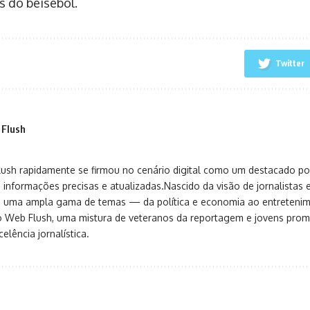
s do beisebol.
Twitter
 Flush
sh rapidamente se firmou no cenário digital como um destacado port
 informações precisas e atualizadas.Nascido da visão de jornalistas 
ça uma ampla gama de temas — da política e economia ao entreteni
o Web Flush, uma mistura de veteranos da reportagem e jovens pro
elência jornalística.