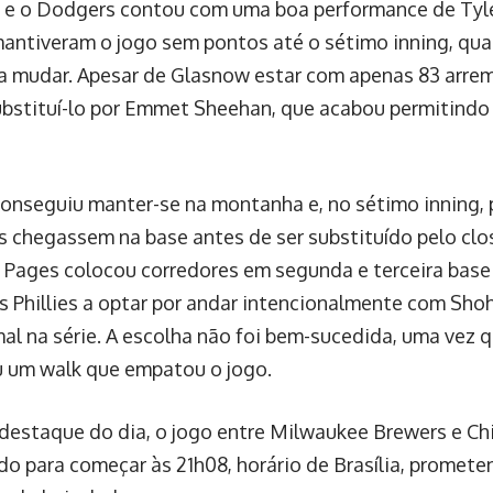
 e o Dodgers contou com uma boa performance de Tyl
mantiveram o jogo sem pontos até o sétimo inning, qu
 mudar. Apesar de Glasnow estar com apenas 83 arre
ubstituí-lo por Emmet Sheehan, que acabou permitindo 
onseguiu manter-se na montanha e, no sétimo inning, 
s chegassem na base antes de ser substituído pelo clo
 Pages colocou corredores em segunda e terceira base
s Phillies a optar por andar intencionalmente com Shoh
al na série. A escolha não foi bem-sucedida, uma vez
 um walk que empatou o jogo.
destaque do dia, o jogo entre Milwaukee Brewers e Ch
o para começar às 21h08, horário de Brasília, prome