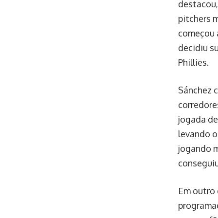
destacou,
pitchers 
começou a
decidiu s
Phillies.
Sánchez c
corredore
jogada de
levando o
jogando m
conseguiu
Em outro 
programad