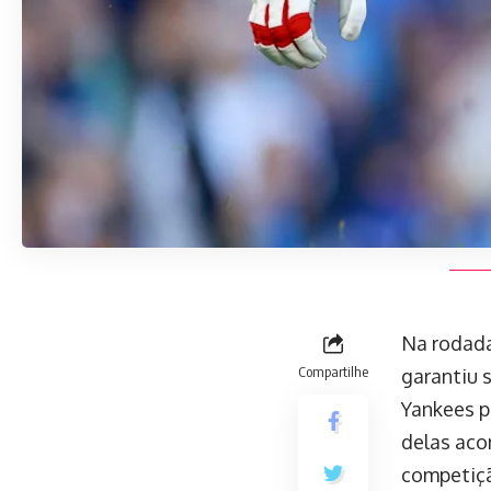
Na rodada
Compartilhe
garantiu 
Yankees p
delas aco
competiç