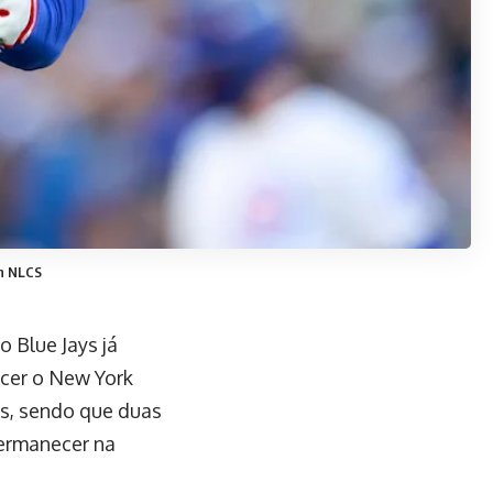
in NLCS
 Blue Jays já
ncer o New York
as, sendo que duas
permanecer na