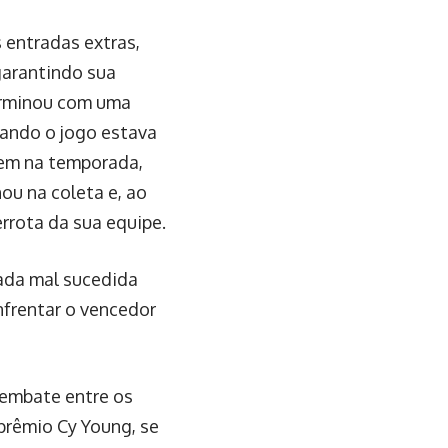
 entradas extras,
garantindo sua
terminou com uma
uando o jogo estava
bem na temporada,
hou na coleta e, ao
errota da sua equipe.
ada mal sucedida
nfrentar o vencedor
o embate entre os
prêmio Cy Young, se