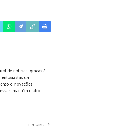
al de notícias, graças à
e entusiastas da
mento e inovações
messas, mantém o alto
PRÓXIMO