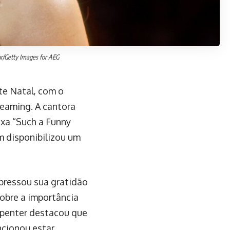
r/Getty Images for AEG
te Natal, com o
eaming. A cantora
ixa “Such a Funny
m disponibilizou um
pressou sua gratidão
obre a importância
rpenter destacou que
ncionou estar