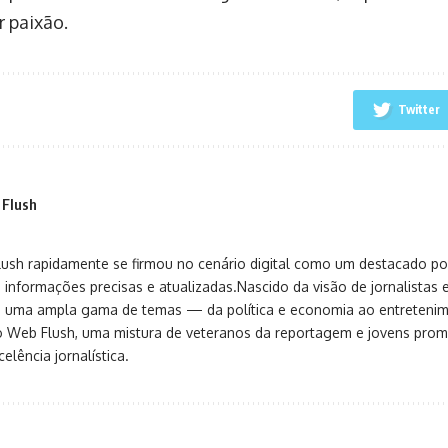
r paixão.
Twitter
 Flush
sh rapidamente se firmou no cenário digital como um destacado port
 informações precisas e atualizadas.Nascido da visão de jornalistas 
ça uma ampla gama de temas — da política e economia ao entreteni
o Web Flush, uma mistura de veteranos da reportagem e jovens pro
elência jornalística.