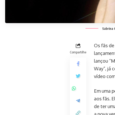
Sabrina 
Os fãs de
Compartilhe
lançament
lançou “Ma
Way”, já 
vídeo com
Em uma po
aos fãs. 
de ter um
a nova ve