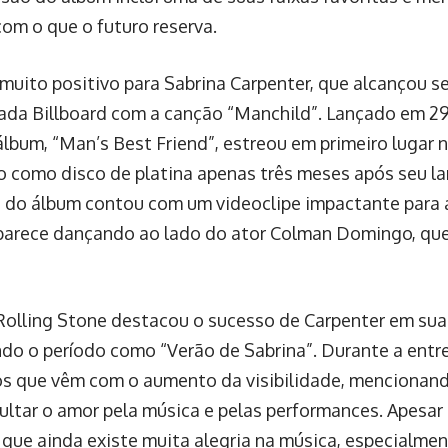
om o que o futuro reserva.
 muito positivo para Sabrina Carpenter, que alcançou s
ada Billboard com a canção “Manchild”. Lançado em 29
lbum, “Man’s Best Friend”, estreou em primeiro lugar n
do como disco de platina apenas três meses após seu l
do álbum contou com um videoclipe impactante para a
parece dançando ao lado do ator Colman Domingo, qu
 Rolling Stone destacou o sucesso de Carpenter em sua
do o período como “Verão de Sabrina”. Durante a entrev
os que vêm com o aumento da visibilidade, mencionan
cultar o amor pela música e pelas performances. Apesar 
 que ainda existe muita alegria na música, especialme