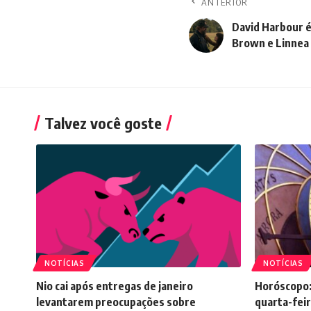
ANTERIOR
David Harbour é
Brown e Linnea
Talvez você goste
NOTÍCIAS
NOTÍCIAS
Nio cai após entregas de janeiro
Horóscopo:
levantarem preocupações sobre
quarta-feir