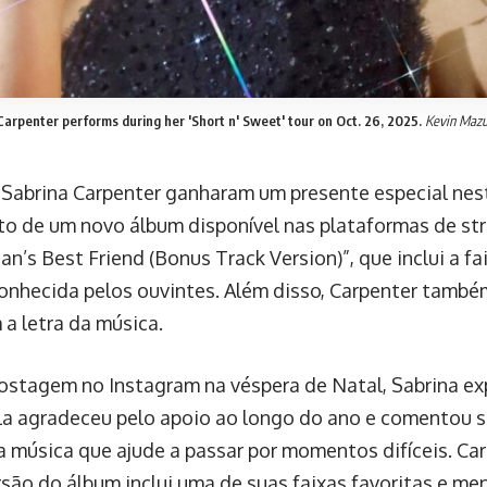
Carpenter performs during her 'Short n' Sweet' tour on Oct. 26, 2025.
Kevin Mazu
 Sabrina Carpenter ganharam um presente especial nes
o de um novo álbum disponível nas plataformas de str
n’s Best Friend (Bonus Track Version)”, que inclui a fa
conhecida pelos ouvintes. Além disso, Carpenter també
 a letra da música.
stagem no Instagram na véspera de Natal, Sabrina ex
Ela agradeceu pelo apoio ao longo do ano e comentou s
a música que ajude a passar por momentos difíceis. Ca
rsão do álbum inclui uma de suas faixas favoritas e me