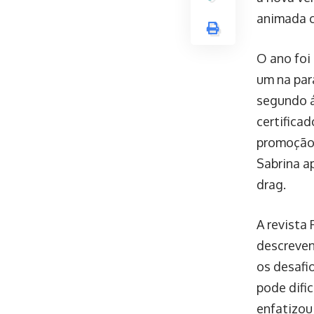
animada c
O ano foi
um na par
segundo á
certifica
promoção 
Sabrina a
drag.
A revista
descreven
os desafi
pode difi
enfatizou