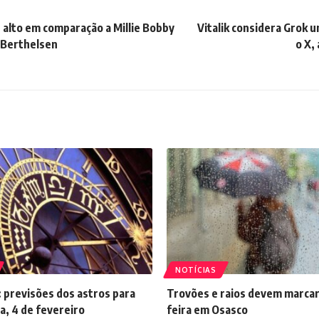
 alto em comparação a Millie Bobby
Vitalik considera Grok 
 Berthelsen
o X,
NOTÍCIAS
 previsões dos astros para
Trovões e raios devem marcar
a, 4 de fevereiro
feira em Osasco