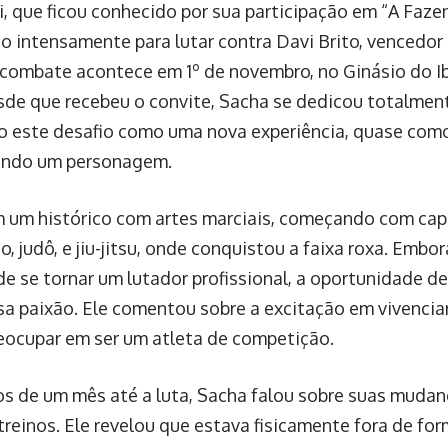
i, que ficou conhecido por sua participação em “A Faze
o intensamente para lutar contra Davi Brito, vencedor
O combate acontece em 1º de novembro, no Ginásio do I
sde que recebeu o convite, Sacha se dedicou totalment
 este desafio como uma nova experiência, quase como
ando um personagem.
 um histórico com artes marciais, começando com cap
 judô, e jiu-jitsu, onde conquistou a faixa roxa. Embo
de se tornar um lutador profissional, a oportunidade de
ssa paixão. Ele comentou sobre a excitação em vivencia
eocupar em ser um atleta de competição.
 de um mês até a luta, Sacha falou sobre suas mudan
 treinos. Ele revelou que estava fisicamente fora de f