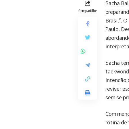
Sacha Bal
Compartilhe
preparand
Brasil”. 
Paulo. De
abordando
interpret
Sacha tem
taekwondo,
intenção 
reviver e
sem se pr
Com menos
rotina de