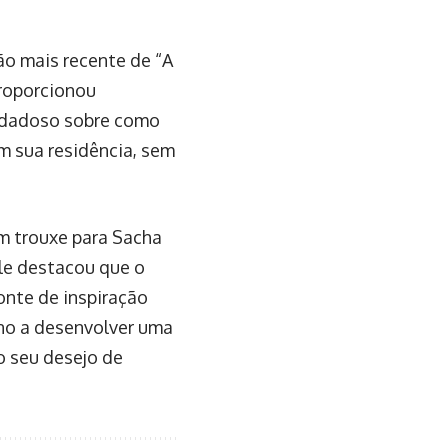
ão mais recente de “A
proporcionou
uidadoso sobre como
em sua residência, sem
ém trouxe para Sacha
Ele destacou que o
fonte de inspiração
-no a desenvolver uma
o seu desejo de