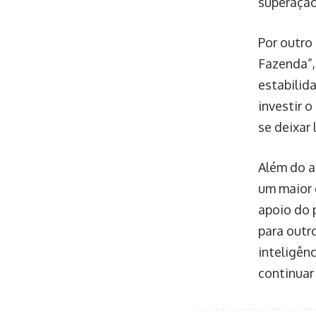
superação
Por outro
Fazenda”,
estabilid
investir o
se deixar 
Além do a
um maior 
apoio do p
para outr
inteligên
continuar