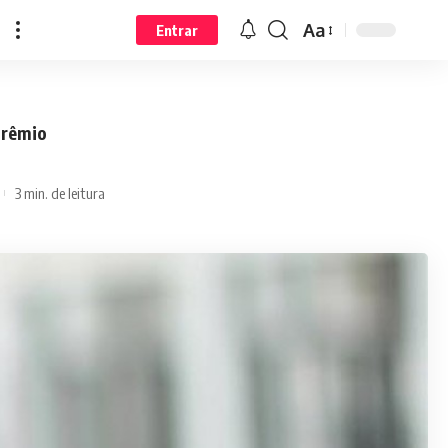
Aa
Entrar
prêmio
3 min. de leitura