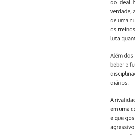
do ideal.
verdade, 
de uma nut
os treino
luta quan
Além dos 
beber e f
disciplin
diários.
A rivalid
em uma co
e que gos
agressivo