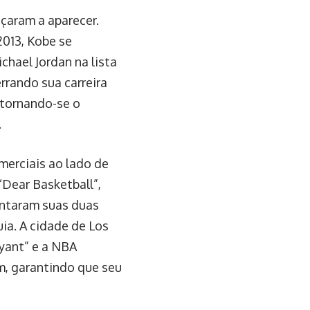
eçaram a aparecer.
2013, Kobe se
chael Jordan na lista
rrando sua carreira
 tornando-se o
.
omerciais ao lado de
“Dear Basketball”,
entaram suas duas
uia. A cidade de Los
yant” e a NBA
, garantindo que seu