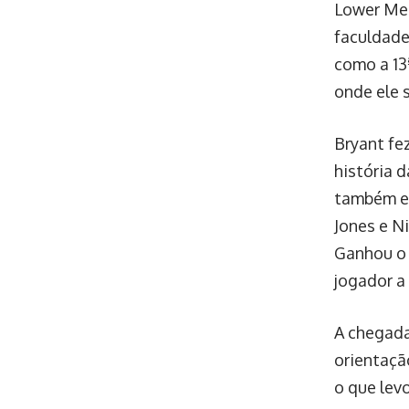
Lower Mer
faculdade
como a 13
onde ele 
Bryant fe
história 
também es
Jones e N
Ganhou o 
jogador a 
A chegada
orientaçã
o que lev