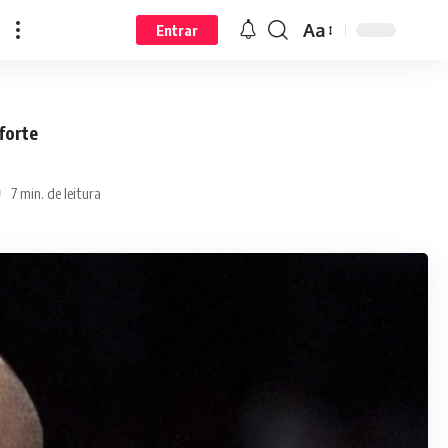
Aa
Entrar
forte
7 min. de leitura