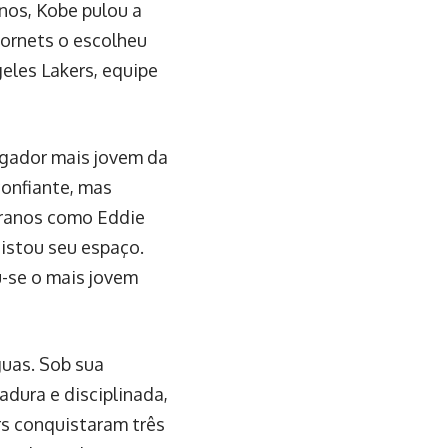
nos, Kobe pulou a
Hornets o escolheu
geles Lakers, equipe
jogador mais jovem da
confiante, mas
eranos como Eddie
uistou seu espaço.
-se o mais jovem
guas. Sob sua
dura e disciplinada,
rs conquistaram três