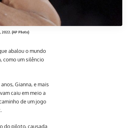
, 2022. (AP Photo)
 que abalou o mundo
a, como um silêncio
3 anos, Gianna, e mais
avam caiu em meio a
a caminho de um jogo
.
o do piloto, causada