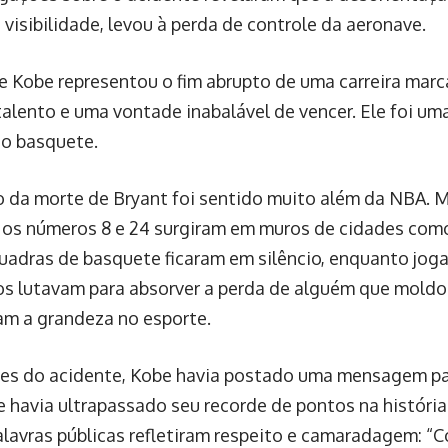
 visibilidade, levou à perda de controle da aeronave.
e Kobe representou o fim abrupto de uma carreira mar
talento e uma vontade inabalável de vencer. Ele foi um
do basquete.
 da morte de Bryant foi sentido muito além da NBA.
os números 8 e 24 surgiram em muros de cidades como
uadras de basquete ficaram em silêncio, enquanto joga
os lutavam para absorver a perda de alguém que mold
am a grandeza no esporte.
es do acidente, Kobe havia postado uma mensagem p
e havia ultrapassado seu recorde de pontos na históri
alavras públicas refletiram respeito e camaradagem: “