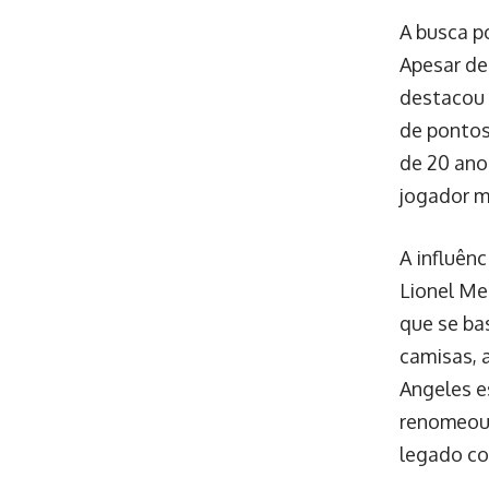
A busca p
Apesar de
destacou 
de pontos
de 20 ano
jogador m
A influênc
Lionel Me
que se ba
camisas, a
Angeles e
renomeou 
legado con