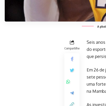
A phot
Seis anos
Compartilhe
do esport
que persis
Em 26 de j
sete pess
uma forte
na Mamba 
As invest