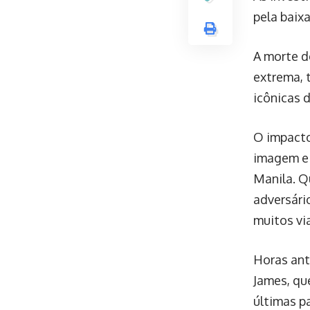
pela baixa
A morte d
extrema, 
icônicas 
O impacto
imagem e 
Manila. Q
adversári
muitos vi
Horas ant
James, qu
últimas p