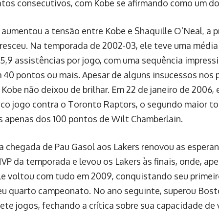
os consecutivos, com Kobe se afirmando como um dos 
aumentou a tensão entre Kobe e Shaquille O’Neal, a p
esceu. Na temporada de 2002-03, ele teve uma média 
 5,9 assistências por jogo, com uma sequência impress
 40 pontos ou mais. Apesar de alguns insucessos nos p
 Kobe não deixou de brilhar. Em 22 de janeiro de 2006,
co jogo contra o Toronto Raptors, o segundo maior tot
s apenas dos 100 pontos de Wilt Chamberlain.
a chegada de Pau Gasol aos Lakers renovou as esperan
MVP da temporada e levou os Lakers às finais, onde, ape
le voltou com tudo em 2009, conquistando seu primeir
seu quarto campeonato. No ano seguinte, superou Bost
sete jogos, fechando a crítica sobre sua capacidade de 