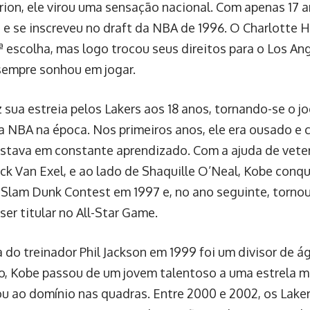
ion, ele virou uma sensação nacional. Com apenas 17 a
 e se inscreveu no draft da NBA de 1996. O Charlotte 
ª escolha, mas logo trocou seus direitos para o Los An
sempre sonhou em jogar.
z sua estreia pelos Lakers aos 18 anos, tornando-se o 
da NBA na época. Nos primeiros anos, ele era ousado e 
tava em constante aprendizado. Com a ajuda de vet
ick Van Exel, e ao lado de Shaquille O’Neal, Kobe conq
Slam Dunk Contest em 1997 e, no ano seguinte, tornou
ser titular no All-Star Game.
 do treinador Phil Jackson em 1999 foi um divisor de á
o, Kobe passou de um jovem talentoso a uma estrela ma
ou ao domínio nas quadras. Entre 2000 e 2002, os Lake