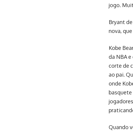
jogo. Mui
Bryant dei
nova, que
Kobe Bean
da NBA e 
corte de 
ao pai. Qu
onde Kobe
basquete 
jogadores
praticand
Quando vo