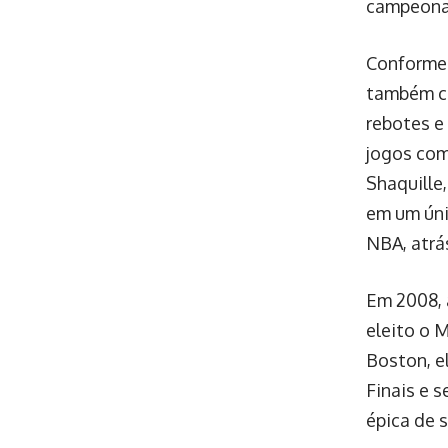
campeonat
Conforme 
também cr
rebotes e
jogos com
Shaquille,
em um úni
NBA, atrá
Em 2008, 
eleito o 
Boston, e
Finais e 
épica de 