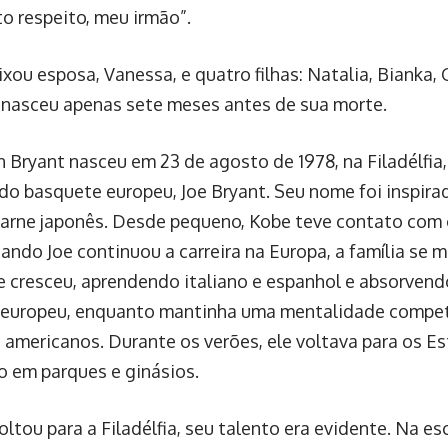
to respeito, meu irmão”.
xou esposa, Vanessa, e quatro filhas: Natalia, Bianka, 
 nasceu apenas sete meses antes de sua morte.
 Bryant nasceu em 23 de agosto de 1978, na Filadélfia,
do basquete europeu, Joe Bryant. Seu nome foi inspi
carne japonês. Desde pequeno, Kobe teve contato com 
ando Joe continuou a carreira na Europa, a família se m
 cresceu, aprendendo italiano e espanhol e absorven
europeu, enquanto mantinha uma mentalidade competi
 americanos. Durante os verões, ele voltava para os E
o em parques e ginásios.
ltou para a Filadélfia, seu talento era evidente. Na es