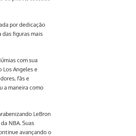
cada por dedicação
a das figuras mais
 Múmias com sua
 Los Angeles e
dores, fãs e
ou a maneira como
arabenizando LeBron
a da NBA. Suas
Continue avançando o