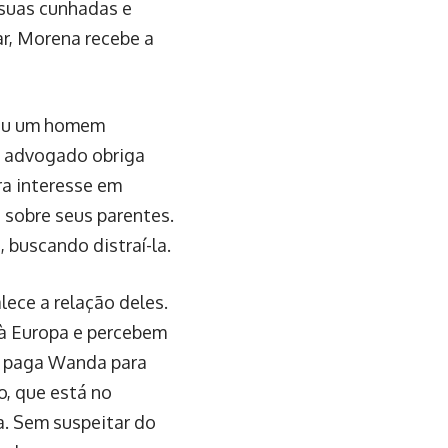
 suas cunhadas e
r, Morena recebe a
lou um homem
 O advogado obriga
ra interesse em
s sobre seus parentes.
 buscando distraí-la.
lece a relação deles.
 à Europa e percebem
ia paga Wanda para
o, que está no
a. Sem suspeitar do