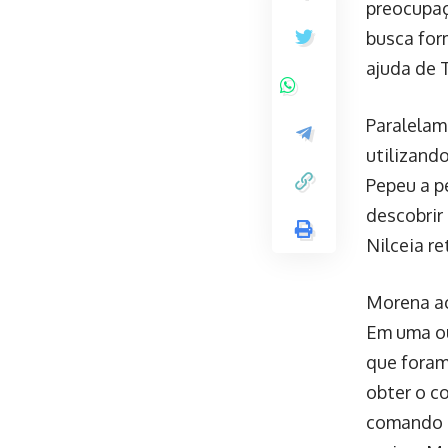
preocupaç
busca for
ajuda de 
Paralelam
utilizand
Pepeu a p
descobrir 
Nilceia re
Morena ac
Em uma ou
que foram
obter o c
comando d