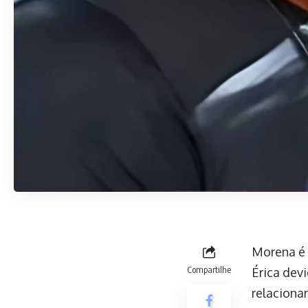
Morena é 
Compartilhe
Érica dev
relaciona