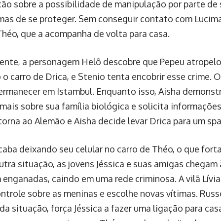
ão sobre a possibilidade de manipulação por parte de
mas de se proteger. Sem conseguir contato com Lucima
Théo, que a acompanha de volta para casa.
ente, a personagem Helô descobre que Pepeu atrope
o o carro de Drica, e Stenio tenta encobrir esse crime.
ermanecer em Istambul. Enquanto isso, Aisha demonst
mais sobre sua família biológica e solicita informaçõe
torna ao Alemão e Aisha decide levar Drica para um spa,
aba deixando seu celular no carro de Théo, o que forta
tra situação, as jovens Jéssica e suas amigas chegam
 enganadas, caindo em uma rede criminosa. A vilã Lív
ontrole sobre as meninas e escolhe novas vítimas. Russ
a situação, força Jéssica a fazer uma ligação para cas