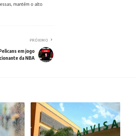
messas, mantém o alto
PRÓXIMO
Pelicans em jogo
ionante da NBA