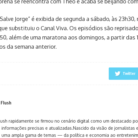
orena se reencontra com Théo e acaba se beijando com 
“Salve Jorge” é exibida de segunda a sábado, às 23h30,
que substituiu o Canal Viva. Os episódios são reprisad
h50, além de uma maratona aos domingos, a partir das
los da semana anterior.
Twitter
 Flush
sh rapidamente se firmou no cenário digital como um destacado port
 informações precisas e atualizadas.Nascido da visão de jornalistas 
ça uma ampla gama de temas — da política e economia ao entreteni