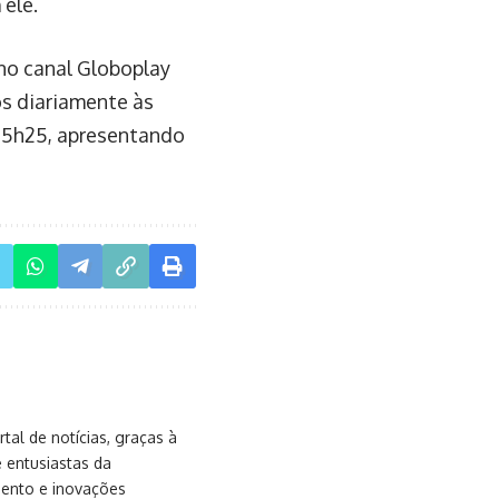
ele.
 no canal Globoplay
os diariamente às
 15h25, apresentando
al de notícias, graças à
e entusiastas da
mento e inovações