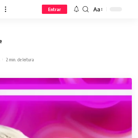
Aa
Entrar
e
2 min. de leitura