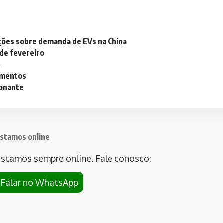
ações sobre demanda de EVs na China
 de fevereiro
o
lementos
ionante
stamos online
stamos sempre online. Fale conosco:
Falar no WhatsApp