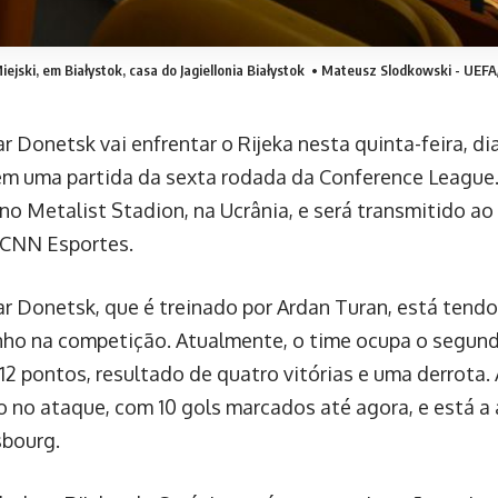
ejski, em Białystok, casa do Jagiellonia Białystok
• Mateusz Slodkowski - UEFA/
 Donetsk vai enfrentar o Rijeka nesta quinta-feira, dia 
, em uma partida da sexta rodada da Conference League.
no Metalist Stadion, na Ucrânia, e será transmitido ao
 CNN Esportes.
r Donetsk, que é treinado por Ardan Turan, está tend
o na competição. Atualmente, o time ocupa o segundo
2 pontos, resultado de quatro vitórias e uma derrota.
 no ataque, com 10 gols marcados até agora, e está a
sbourg.