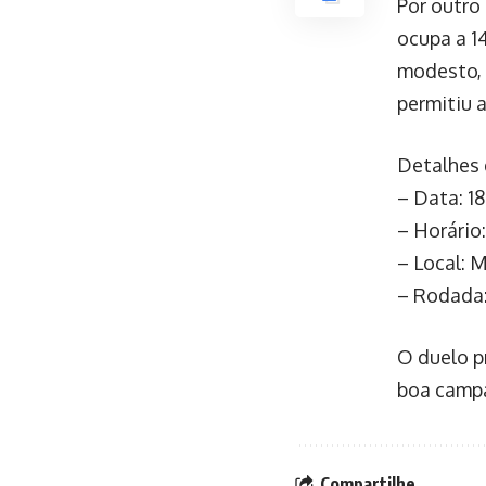
Por outro
ocupa a 1
modesto, 
permitiu 
Detalhes 
– Data: 1
– Horário:
– Local: 
– Rodada:
O duelo p
boa campa
Compartilhe