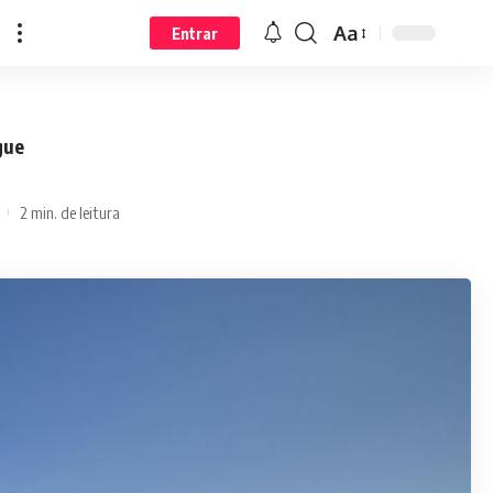
Aa
Entrar
gue
2 min. de leitura