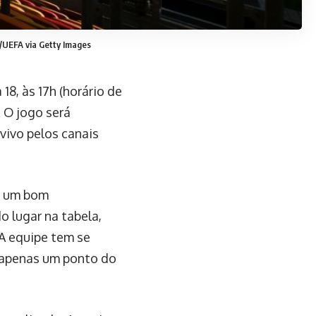
UEFA via Getty Images
18, às 17h (horário de
 O jogo será
 vivo pelos canais
o um bom
 lugar na tabela,
 A equipe tem se
 apenas um ponto do