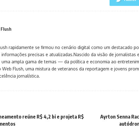
 Flush
sh rapidamente se firmou no cenário digital como um destacado port
 informações precisas e atualizadas.Nascido da visão de jornalistas 
ça uma ampla gama de temas — da política e economia ao entreteni
o Web Flush, uma mistura de veteranos da reportagem e jovens pro
elência jornalística.
aneamento reúne R$ 4,2 bi e projeta R$
Ayrton Senna Rac
imentos
autódrom