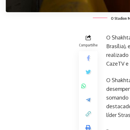
O Stadion Mi
O Shakhtar
Compartilhe
Brasília)
realizado 
CazeTV e
O Shakhta
desempenh
somando 1
destacado
líder Stra