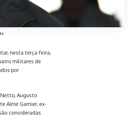
ito
tar, nesta terça-feira,
uatro militares de
ados por
 Netto, Augusto
e Almir Garnier, ex-
 são consideradas