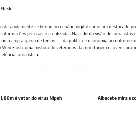
 Flush
sh rapidamente se firmou no cenário digital como um destacado port
 informações precisas e atualizadas.Nascido da visão de jornalistas 
ça uma ampla gama de temas — da política e economia ao entreteni
o Web Flush, uma mistura de veteranos da reportagem e jovens pro
elência jornalística.
 1,80m é vetor do vírus Nipah
Albacete mira a c