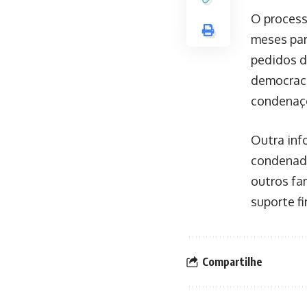
O process
meses para
pedidos d
democraci
condenaç
Outra inf
condenado
outros fa
suporte fi
Compartilhe