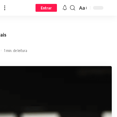
Aa
Entrar
ais
1 min. de leitura