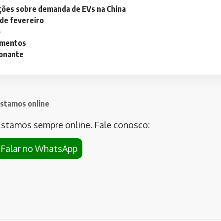
ações sobre demanda de EVs na China
 de fevereiro
o
lementos
ionante
stamos online
stamos sempre online. Fale conosco:
Falar no WhatsApp