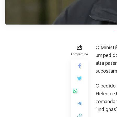
O Ministér
Compartilhe
um pedido
alta pate
supostame
O pedido 
Heleno e 
comandant
“indignas”