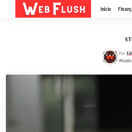
Início
Finanç
ST
Por
Ed
Atualiz