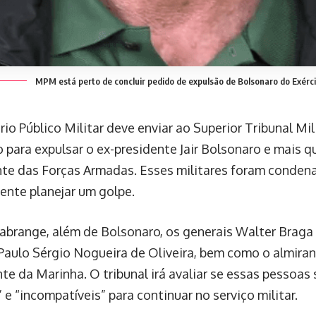
MPM está perto de concluir pedido de expulsão de Bolsonaro do Exérc
io Público Militar deve enviar ao Superior Tribunal Mili
 para expulsar o ex-presidente Jair Bolsonaro e mais q
nte das Forças Armadas. Esses militares foram conden
nte planejar um golpe.
abrange, além de Bolsonaro, os generais Walter Braga
Paulo Sérgio Nogueira de Oliveira, bem como o almirant
e da Marinha. O tribunal irá avaliar se essas pessoas
 e “incompatíveis” para continuar no serviço militar.